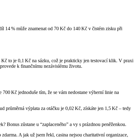
díl 14 % může znamenat od 70 Kč do 140 Kč v čistém zisku při
č to je 0,1 Kč na sázku, což je prakticky jen testovací klik. V praxi
vás provede k finančnímu nezávislému životu.
e 700 Kč jednoduše tím, že se vám nedostane výherní linie na
ud průměrná výplata za otáčku je 0,02 Kč, získáte jen 1,5 Kč – tedy
edek? Bonus zůstane u “zaplaceného” a vy s prázdnou peněženkou.
 zdarma. A jak už jsem řekl, casina nejsou charitativní organizace,