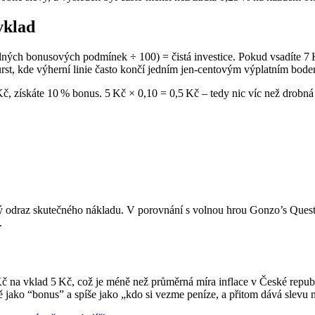
vklad
ých bonusových podmínek ÷ 100) = čistá investice. Pokud vsadíte 7 K
urst, kde výherní linie často končí jedním jen‑centovým výplatním bod
 Kč, získáte 10 % bonus. 5 Kč × 0,10 = 0,5 Kč – tedy nic víc než drobn
vý odraz skutečného nákladu. V porovnání s volnou hrou Gonzo’s Quest, 
.
15 Kč na vklad 5 Kč, což je méně než průměrná míra inflace v České re
jako “bonus” a spíše jako „kdo si vezme peníze, a přitom dává slevu n