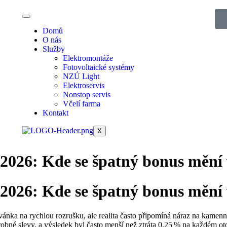
Domů
O nás
Služby
Elektromontáže
Fotovoltaické systémy
NZÚ Light
Elektroservis
Nonstop servis
Včelí farma
Kontakt
X
2026: Kde se špatný bonus mění 
2026: Kde se špatný bonus mění 
nka na rychlou rozrušku, ale realita často připomíná náraz na kamenn
drobné slevy, a výsledek byl často menší než ztráta 0,25 % na každém ot