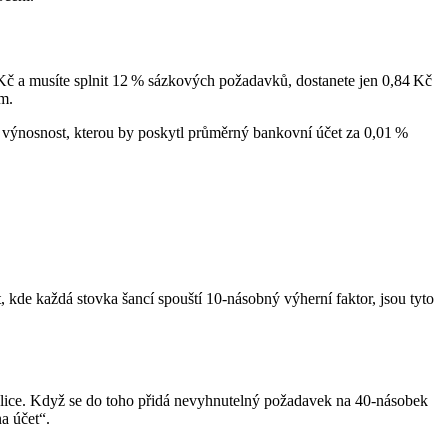
č a musíte splnit 12 % sázkových požadavků, dostanete jen 0,84 Kč
em.
á výnosnost, kterou by poskytl průměrný bankovní účet za 0,01 %
kde každá stovka šancí spouští 10‑násobný výherní faktor, jsou tyto
publice. Když se do toho přidá nevyhnutelný požadavek na 40‑násobek
a účet“.