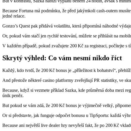
But v kontrastu, Sazka nabízí výplatu během 24 hodin, avšak s minim
Because Fortuna má podmínku, že před jakýmkoli cash‑outem musíte o
jedné relace.
Gonzo’s Quest pak přidává volatilitu, která připomíná náhodné výdaje
Or, pokud vám stačí jen rychlé testování, můžete se přihlásit na mobi
V každém případě, pokud zvažujete 200 Kč za registraci, počítejte s
Skrytý výhled: Co vám nesmí nikdo říct
Každý, kdo tvrdí, že 200 Kč bonus je „příležitost k bohatství“, přehlí
And přestože některé casino platformy zveřejňují PR statistiky, ve 
Because, když si vezmete příklad Sazka, kde průměrná doba mezi registr
únik peněz.
But pokud se vám zdá, že 200 Kč bonus je výjimečně velký, připomeňte
Or si představte, jak funguje odpočet bonusu u TipSportu: každá výhr
Because ani největší live dealer hry nevyřeší fakt, že po 200 Kč vklad