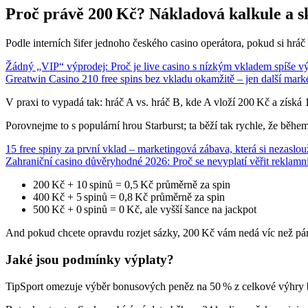
Proč právě 200 Kč? Nákladová kalkule a sk
Podle interních šifer jednoho českého casino operátora, pokud si hrá
Žádný „VIP“ výprodej: Proč je live casino s nízkým vkladem spíše 
Greatwin Casino 210 free spins bez vkladu okamžitě – jen další mark
V praxi to vypadá tak: hráč A vs. hráč B, kde A vloží 200 Kč a získá
Porovnejme to s populární hrou Starburst; ta běží tak rychle, že běh
15 free spiny za první vklad – marketingová zábava, která si nezaslou
Zahraniční casino důvěryhodné 2026: Proč se nevyplatí věřit reklam
200 Kč + 10 spinů = 0,5 Kč průměrně za spin
400 Kč + 5 spinů = 0,8 Kč průměrně za spin
500 Kč + 0 spinů = 0 Kč, ale vyšší šance na jackpot
And pokud chcete opravdu rozjet sázky, 200 Kč vám nedá víc než pár
Jaké jsou podmínky výplaty?
TipSport omezuje výběr bonusových peněz na 50 % z celkové výhry bě