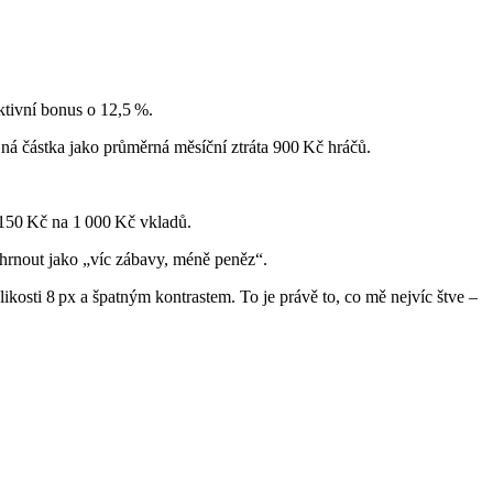
ktivní bonus o 12,5 %.
ná částka jako průměrná měsíční ztráta 900 Kč hráčů.
í 150 Kč na 1 000 Kč vkladů.
 shrnout jako „víc zábavy, méně peněz“.
ikosti 8 px a špatným kontrastem. To je právě to, co mě nejvíc štve –