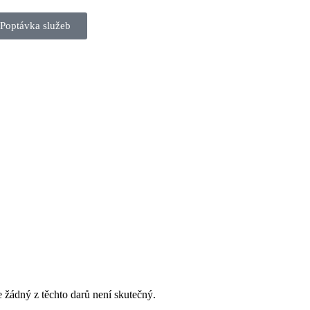
Poptávka služeb
e žádný z těchto darů není skutečný.