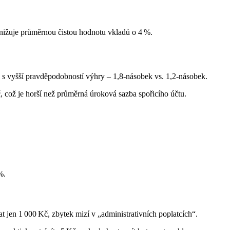
 snižuje průměrnou čistou hodnotu vkladů o 4 %.
le s vyšší pravděpodobností výhry – 1,8‑násobek vs. 1,2‑násobek.
, což je horší než průměrná úroková sazba spořicího účtu.
%.
jen 1 000 Kč, zbytek mizí v „administrativních poplatcích“.