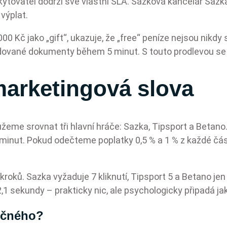
tovatel dodrží své vlastní SLA. Sázková kancelář Sazka
výplat.
0 Kč jako „gift“, ukazuje, že „free“ peníze nejsou nikdy s
adované dokumenty během 5 minut. S touto prodlevou se 
 marketingová slova
žeme srovnat tři hlavní hráče: Sazka, Tipsport a Betano
 minut. Pokud odečteme poplatky 0,5 % a 1 % z každé část
 kroků. Sazka vyžaduje 7 kliknutí, Tipsport 5 a Betano je
2,1 sekundy – prakticky nic, ale psychologicky připadá ja
lečného?