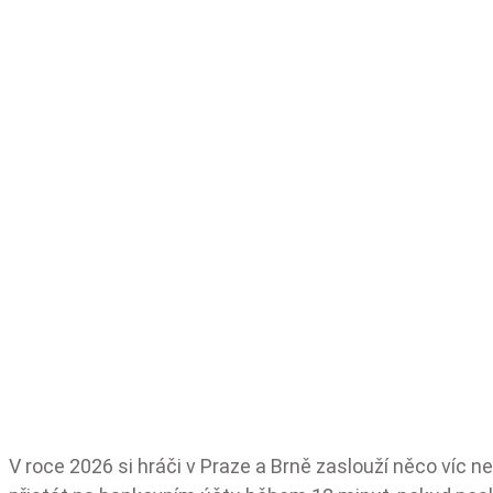
České casino 
DOMŮ
za přítěžemi 
České casino 
za přítěžemi 
V roce 2026 si hráči v Praze a Brně zaslouží něco víc ne