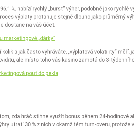
96,1 %, nabízí rychlý „burst“ výher, podobně jako rychlé 
 proces výplaty protahuje stejně dlouho jako průměrný vý
 se dostane na váš účet.
u marketingové „dárky“
 kolik a jak často vyhráváte, „výplatová volatility“ měří, 
viditu, ale místo toho vás kasino zamotá do 3‑týdenního
rketingová pouť do pekla
tom, zda hráč stihne využít bonus během 24‑hodinové a
výhry utratí 30 % z nich v okamžitém turn-overu, protože 