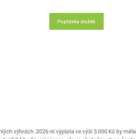
 2026: Realita
KONTAKT
Poptávka služeb
 slibů
 2026: Realita
 slibů
ychlých výhrách. 2026‑ní výplata ve výši 5 000 Kč by měla