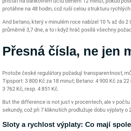
přistát na bankovním účtu během 12 minut, pokud posky
protáhne na 48 hodin, což ruší celou strukturu rychlých 
And betano, který v minulém roce nabízel 10 % až do 2 00
průměrně 3,7 dne, a to i když hráč posílá všechny pož
Přesná čísla, ne jen
Protože české regulátory požadují transparentnost, mů
Tipsport: 3 800 Kč za 18 minut; Betano: 4 900 Kč za 22
3 762 Kč, resp. 4 851 Kč.
But the difference is not just v procentech, ale v počtu
sekundy, což při 7 kliknutích prodlužuje dobu výplaty o 
Sloty a rychlost výplaty: Co mají spo