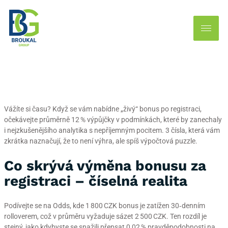
– číslo, které vás nepřiměje k
radosti
Živé casino bonus za registraci
– číslo, které vás nepřiměje k
radosti
Vážíte si času? Když se vám nabídne „živý“ bonus po registraci,
očekávejte průměrně 12 % výpůjčky v podmínkách, které by zanechaly
i nejzkušenějšího analytika s nepříjemným pocitem. 3 čísla, která vám
zkrátka naznačují, že to není výhra, ale spíš výpočtová puzzle.
Co skrývá výměna bonusu za
registraci – číselná realita
Podívejte se na Odds, kde 1 800 CZK bonus je zatížen 30‑denním
rolloverem, což v průměru vyžaduje sázet 2 500 CZK. Ten rozdíl je
stejný, jako kdybyste se snažili přepsat 0,02 % pravděpodobnosti na