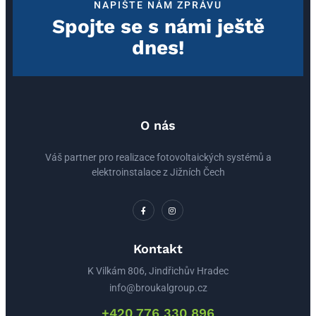
NAPIŠTE NÁM ZPRÁVU
Spojte se s námi ještě
dnes!
O nás
Váš partner pro realizace fotovoltaických systémů a
elektroinstalace z Jižních Čech
Kontakt
K Vilkám 806, Jindřichův Hradec
info@broukalgroup.cz
+420 776 330 896