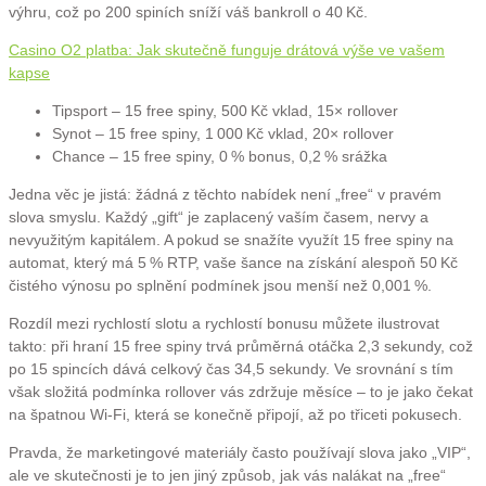
výhru, což po 200 spiních sníží váš bankroll o 40 Kč.
Casino O2 platba: Jak skutečně funguje drátová výše ve vašem
kapse
Tipsport – 15 free spiny, 500 Kč vklad, 15× rollover
Synot – 15 free spiny, 1 000 Kč vklad, 20× rollover
Chance – 15 free spiny, 0 % bonus, 0,2 % srážka
Jedna věc je jistá: žádná z těchto nabídek není „free“ v pravém
slova smyslu. Každý „gift“ je zaplacený vaším časem, nervy a
nevyužitým kapitálem. A pokud se snažíte využít 15 free spiny na
automat, který má 5 % RTP, vaše šance na získání alespoň 50 Kč
čistého výnosu po splnění podmínek jsou menší než 0,001 %.
Rozdíl mezi rychlostí slotu a rychlostí bonusu můžete ilustrovat
takto: při hraní 15 free spiny trvá průměrná otáčka 2,3 sekundy, což
po 15 spincích dává celkový čas 34,5 sekundy. Ve srovnání s tím
však složitá podmínka rollover vás zdržuje měsíce – to je jako čekat
na špatnou Wi‑Fi, která se konečně připojí, až po třiceti pokusech.
Pravda, že marketingové materiály často používají slova jako „VIP“,
ale ve skutečnosti je to jen jiný způsob, jak vás nalákat na „free“