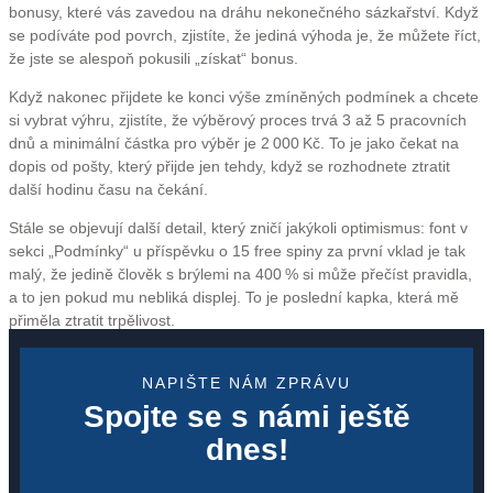
bonusy, které vás zavedou na dráhu nekonečného sázkařství. Když
se podíváte pod povrch, zjistíte, že jediná výhoda je, že můžete říct,
že jste se alespoň pokusili „získat“ bonus.
Když nakonec přijdete ke konci výše zmíněných podmínek a chcete
si vybrat výhru, zjistíte, že výběrový proces trvá 3 až 5 pracovních
dnů a minimální částka pro výběr je 2 000 Kč. To je jako čekat na
dopis od pošty, který přijde jen tehdy, když se rozhodnete ztratit
další hodinu času na čekání.
Stále se objevují další detail, který zničí jakýkoli optimismus: font v
sekci „Podmínky“ u příspěvku o 15 free spiny za první vklad je tak
malý, že jedině člověk s brýlemi na 400 % si může přečíst pravidla,
a to jen pokud mu nebliká displej. To je poslední kapka, která mě
přiměla ztratit trpělivost.
NAPIŠTE NÁM ZPRÁVU
Spojte se s námi ještě
dnes!