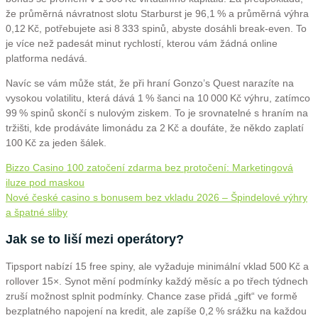
že průměrná návratnost slotu Starburst je 96,1 % a průměrná výhra
0,12 Kč, potřebujete asi 8 333 spinů, abyste dosáhli break-even. To
je více než padesát minut rychlostí, kterou vám žádná online
platforma nedává.
Navíc se vám může stát, že při hraní Gonzo’s Quest narazíte na
vysokou volatilitu, která dává 1 % šanci na 10 000 Kč výhru, zatímco
99 % spinů skončí s nulovým ziskem. To je srovnatelné s hraním na
tržišti, kde prodáváte limonádu za 2 Kč a doufáte, že někdo zaplatí
100 Kč za jeden šálek.
Bizzo Casino 100 zatočení zdarma bez protočení: Marketingová
iluze pod maskou
Nové české casino s bonusem bez vkladu 2026 – Špindelové výhry
a špatné sliby
Jak se to liší mezi operátory?
Tipsport nabízí 15 free spiny, ale vyžaduje minimální vklad 500 Kč a
rollover 15×. Synot mění podmínky každý měsíc a po třech týdnech
zruší možnost splnit podmínky. Chance zase přidá „gift“ ve formě
bezplatného napojení na kredit, ale zapíše 0,2 % srážku na každou