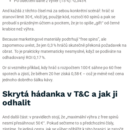
Po odečtení daně z výher (15 %): -0,345 €
And každá z těchto čísel má za sebou konkrétní scénář: hráč si
stanoví limit 30 €, vloží jej, použije kód, roztočí 60 spinů a pak se
probudí s prázdným účtem a pocitem, že je to spíše „gift“ od černé
krabice než výhra.
Because marketingové materiály podtrhují “free spins”, ale
zapomenou uvést, že jen 0,3 % hráčů skutečně překoná požadavek na
obrat. To je prakticky matematicky nesmyslné, když se podíváte na
odhadovaný ROI 0,17 %.
Or si vezměte příklad, kdy hráč s rozpočtem 100 € sáhne po 60 free
spotech a zjistí, že během 20 her získá 0,58 € – což je méně než cena
jednoho dobrého šálku kávy.
Skrytá hádanka v T&C a jak ji
odhalit
And další část: v pravidlech stojí, že „maximální výhra z free spinů
nesmí přesáhnout 50 €“. Pokud sečteme to s předchozími čísly,
zjistíme, že jediná cesta, jak se vůbec přiblížit k této hranici, je zatočit