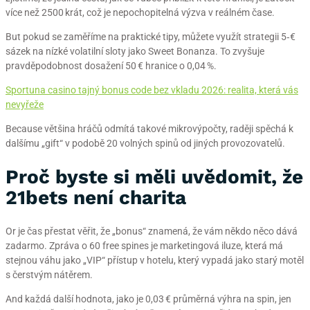
více než 2500 krát, což je nepochopitelná výzva v reálném čase.
But pokud se zaměříme na praktické tipy, můžete využít strategii 5‑€
sázek na nízké volatilní sloty jako Sweet Bonanza. To zvyšuje
pravděpodobnost dosažení 50 € hranice o 0,04 %.
Sportuna casino tajný bonus code bez vkladu 2026: realita, která vás
nevyřeže
Because většina hráčů odmítá takové mikrovýpočty, raději spěchá k
dalšímu „gift“ v podobě 20 volných spinů od jiných provozovatelů.
Proč byste si měli uvědomit, že
21bets není charita
Or je čas přestat věřit, že „bonus“ znamená, že vám někdo něco dává
zadarmo. Zpráva o 60 free spines je marketingová iluze, která má
stejnou váhu jako „VIP“ přístup v hotelu, který vypadá jako starý motěl
s čerstvým nátěrem.
And každá další hodnota, jako je 0,03 € průměrná výhra na spin, jen