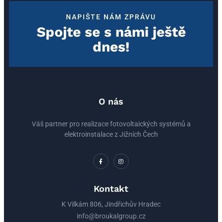
NAPIŠTE NÁM ZPRÁVU
Spojte se s námi ještě
dnes!
O nás
Váš partner pro realizace fotovoltaických systémů a
elektroinstalace z Jižních Čech
Kontakt
K Vilkám 806, Jindřichův Hradec
info@broukalgroup.cz