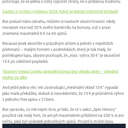
potvrzuje, že se jedná o čistý výpočet ztráty, ne o přidanou hodnotu.
Casino s rychlou výplatou 2026: Když se peníze pohotově probudí
But pokud máte odvahu, můžete si nastavit vlastní hranici: nikdy
nevsázet více než 20 % svého bankrollu na bonusy, což v praxi
znamená maximálně 6 € na 60 spinů.
Because jinak skončíte s prázdným účtem a jedním z největších
přehmatů – malým fontem v podmínkách, který je tak malý, že
potřebujete lupu, abyste pochopili, že „max. výhra 50 €“ je skutečně
15 € po odečtení poplatků.
Tipsport Vegas Casino speciální bonus bez vkladu dnes – chladná
realita za sliby
And ještě jedna věc: ten zastrašující „minimální vklad 10 €“ vypadá
jako malá překážka, dokud si neuvědomíte, že 10 € je průměrná výhra
z jednoho free spinu v 21bets.
But opravdu, co mě nejvíc štve, je fakt, že UI v sekci „Spin History“
používá tak malý font, že ani při maximálním přiblížení na 200 % si ani
nečtu, jaký byl výsledek jednotlivých spinů. Prostě k ztrátě času.