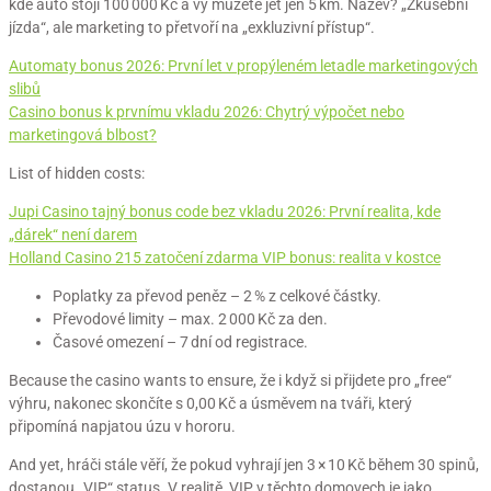
kde auto stojí 100 000 Kč a vy můžete jet jen 5 km. Název? „Zkušební
jízda“, ale marketing to přetvoří na „exkluzivní přístup“.
Automaty bonus 2026: První let v propýleném letadle marketingových
slibů
Casino bonus k prvnímu vkladu 2026: Chytrý výpočet nebo
marketingová blbost?
List of hidden costs:
Jupi Casino tajný bonus code bez vkladu 2026: První realita, kde
„dárek“ není darem
Holland Casino 215 zatočení zdarma VIP bonus: realita v kostce
Poplatky za převod peněz – 2 % z celkové částky.
Převodové limity – max. 2 000 Kč za den.
Časové omezení – 7 dní od registrace.
Because the casino wants to ensure, že i když si přijdete pro „free“
výhru, nakonec skončíte s 0,00 Kč a úsměvem na tváři, který
připomíná napjatou úzu v hororu.
And yet, hráči stále věří, že pokud vyhrají jen 3 × 10 Kč během 30 spinů,
dostanou „VIP“ status. V realitě, VIP v těchto domovech je jako