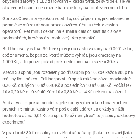
obyčejné žárovky s LED žárovkami – každá tvrdí, že svítí déle, ale ve
skutečnosti jsou to jen různé barevné filtry na tomtéž černém trhu.
Gonzo’s Quest má vysokou volatilitu, což připomíná, jak nekonečně
pomalé se může táhnout proces ověření účtu u těchto casino
operátorů. Pět minut čekání na e‑mail a dalších šest tisíc slov v
podmínkách, které by číst mohl celý tým právníků.
But the reality is that 30 free spiny jsou často vázány na 0,00 % vklad,
což znamená, že peníze, které můžete vyhrát, jsou omezeny na
1 000 Kč, a to pouze pokud překročíte minimální sázení 30‑krát.
Všech 30 spinů jsou rozděleny do tří skupin po 10, kde každá skupina
má jiný limit sázení. Příklad: první 10 spinů můžete sázet maximálně
0,20 Kč, druhých 10 až 0,40 Kč a posledních 10 až 0,80 Kč. Počítáte?
10 × 0,20 Kč + 10 × 0,40 Kč + 10 × 0,80 Kč = 14 Kč celkem na sázení.
And a twist – pokud neodehrajete žádný výherní kombinaci během
prvních 15 minut, kasino vám pošle další „dárek“, ale vždy s nižší
hodnotou až na 0,01 Kč za spin. To už není „free“, to je spíš „nákladový
experiment“.
V praxi totiž 30 free spiny za ověření účtu fungují jako testovací jízda,