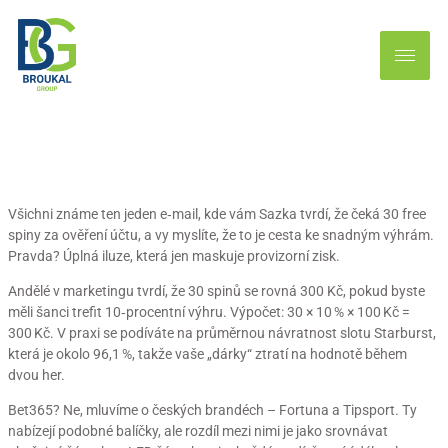
Jaký je skutečný cíl těchto
„dárků“
30 free spiny za ověření účtu –
Jaký je skutečný cíl těchto
„dárků“
Všichni známe ten jeden e‑mail, kde vám Sazka tvrdí, že čeká 30 free
spiny za ověření účtu, a vy myslíte, že to je cesta ke snadným výhrám.
Pravda? Úplná iluze, která jen maskuje provizorní zisk.
Andělé v marketingu tvrdí, že 30 spinů se rovná 300 Kč, pokud byste
měli šanci trefit 10‑procentní výhru. Výpočet: 30 × 10 % × 100 Kč =
300 Kč. V praxi se podíváte na průměrnou návratnost slotu Starburst,
která je okolo 96,1 %, takže vaše „dárky“ ztratí na hodnotě během
dvou her.
Bet365? Ne, mluvíme o českých brandéch – Fortuna a Tipsport. Ty
nabízejí podobné balíčky, ale rozdíl mezi nimi je jako srovnávat