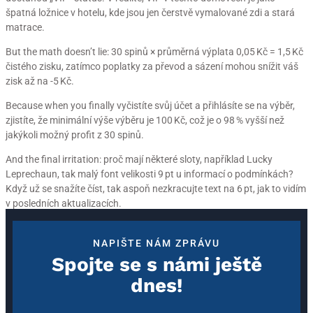
špatná ložnice v hotelu, kde jsou jen čerstvě vymalované zdi a stará
matrace.
But the math doesn’t lie: 30 spinů × průměrná výplata 0,05 Kč = 1,5 Kč
čistého zisku, zatímco poplatky za převod a sázení mohou snížit váš
zisk až na -5 Kč.
Because when you finally vyčistíte svůj účet a přihlásíte se na výběr,
zjistíte, že minimální výše výběru je 100 Kč, což je o 98 % vyšší než
jakýkoli možný profit z 30 spinů.
And the final irritation: proč mají některé sloty, například Lucky
Leprechaun, tak malý font velikosti 9 pt u informací o podmínkách?
Když už se snažíte číst, tak aspoň nezkracujte text na 6 pt, jak to vidím
v posledních aktualizacích.
NAPIŠTE NÁM ZPRÁVU
Spojte se s námi ještě
dnes!