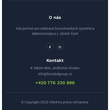
O nás
Váš partner pro realizace fotovoltaických systémů a
elektroinstalace z Jižních Čech
Kontakt
K Vilkám 806, Jindřichův Hradec
info@broukalgroup.cz
+420 776 330 896
© Copyright 2023 Všechna práva vyhrazena