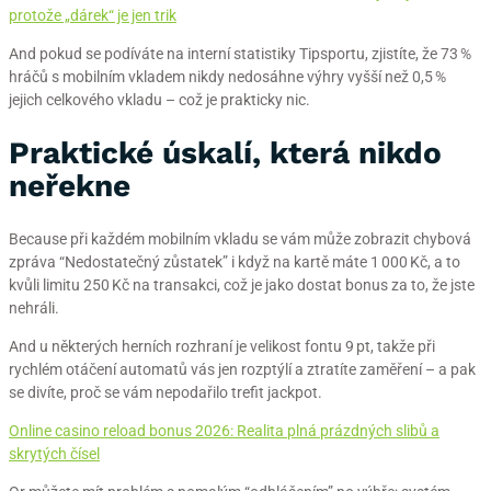
protože „dárek“ je jen trik
And pokud se podíváte na interní statistiky Tipsportu, zjistíte, že 73 %
hráčů s mobilním vkladem nikdy nedosáhne výhry vyšší než 0,5 %
jejich celkového vkladu – což je prakticky nic.
Praktické úskalí, která nikdo
neřekne
Because při každém mobilním vkladu se vám může zobrazit chybová
zpráva “Nedostatečný zůstatek” i když na kartě máte 1 000 Kč, a to
kvůli limitu 250 Kč na transakci, což je jako dostat bonus za to, že jste
nehráli.
And u některých herních rozhraní je velikost fontu 9 pt, takže při
rychlém otáčení automatů vás jen rozptýlí a ztratíte zaměření – a pak
se divíte, proč se vám nepodařilo trefit jackpot.
Online casino reload bonus 2026: Realita plná prázdných slibů a
skrytých čísel