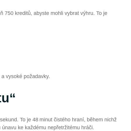
 750 kreditů, abyste mohli vybrat výhru. To je
P a vysoké požadavky.
tu“
 sekund. To je 48 minut čistého hraní, během nichž
nou únavu ke každému nepřetržitému hráči.