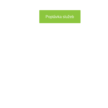
spins bez
KONTAKT
Poptávka služeb
zlatá cesta k
spins bez
zlatá cesta k