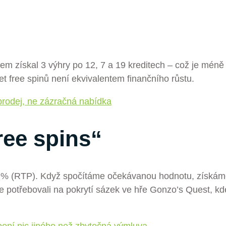
sem získal 3 výhry po 12, 7 a 19 kreditech – což je mén
et free spinů není ekvivalentem finančního růstu.
ýprodej, ne zázračná nabídka
ree spins“
% (RTP). Když spočítáme očekávanou hodnotu, získáme 0
te potřebovali na pokrytí sázek ve hře Gonzo’s Quest, k
 není nic jiného než zbytečná výmluva