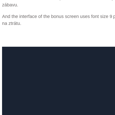
zábavu.
And the interface of the bonus screen uses font size 9 p
na ztrátu.