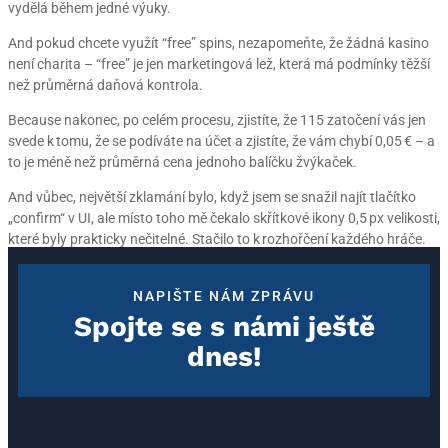
vydělá během jedné výuky.
And pokud chcete využít “free” spins, nezapomeňte, že žádná kasino
není charita – “free” je jen marketingová lež, která má podmínky těžší
než průměrná daňová kontrola.
Because nakonec, po celém procesu, zjistíte, že 115 zatočení vás jen
svede k tomu, že se podíváte na účet a zjistíte, že vám chybí 0,05 € – a
to je méně než průměrná cena jednoho balíčku žvýkaček.
And vůbec, největší zklamání bylo, když jsem se snažil najít tlačítko
„confirm“ v UI, ale místo toho mě čekalo skřítkové ikony 0,5 px velikosti,
které byly prakticky nečitelné. Stačilo to k rozhořčení každého hráče.
NAPIŠTE NÁM ZPRÁVU
Spojte se s námi ještě
dnes!