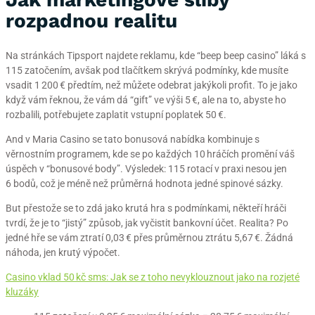
rozpadnou realitu
Na stránkách Tipsport najdete reklamu, kde “beep beep casino” láká s
115 zatočením, avšak pod tlačítkem skrývá podmínky, kde musíte
vsadit 1 200 € předtím, než můžete odebrat jakýkoli profit. To je jako
když vám řeknou, že vám dá “gift” ve výši 5 €, ale na to, abyste ho
rozbalili, potřebujete zaplatit vstupní poplatek 50 €.
And v Maria Casino se tato bonusová nabídka kombinuje s
věrnostním programem, kde se po každých 10 hráčích promění váš
úspěch v “bonusové body”. Výsledek: 115 rotací v praxi nesou jen
6 bodů, což je méně než průměrná hodnota jedné spinové sázky.
But přestože se to zdá jako krutá hra s podmínkami, někteří hráči
tvrdí, že je to “jistý” způsob, jak vyčistit bankovní účet. Realita? Po
jedné hře se vám ztratí 0,03 € přes průměrnou ztrátu 5,67 €. Žádná
náhoda, jen krutý výpočet.
Casino vklad 50 kč sms: Jak se z toho nevyklouznout jako na rozjeté
kluzáky