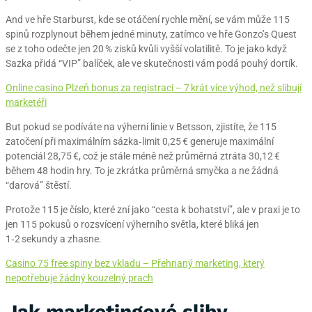
And ve hře Starburst, kde se otáčení rychle mění, se vám může 115
spinů rozplynout během jedné minuty, zatímco ve hře Gonzo’s Quest
se z toho odečte jen 20 % zisků kvůli vyšší volatilitě. To je jako když
Sazka přidá “VIP” balíček, ale ve skutečnosti vám podá pouhý dortík.
Online casino Plzeň bonus za registraci – 7 krát více výhod, než slibují
marketéři
But pokud se podíváte na výherní linie v Betsson, zjistíte, že 115
zatočení při maximálním sázka‑limit 0,25 € generuje maximální
potenciál 28,75 €, což je stále méně než průměrná ztráta 30,12 €
během 48 hodin hry. To je zkrátka průměrná smyčka a ne žádná
“darová” štěstí.
Protože 115 je číslo, které zní jako “cesta k bohatství”, ale v praxi je to
jen 115 pokusů o rozsvícení výherního světla, které bliká jen
1‑2 sekundy a zhasne.
Casino 75 free spiny bez vkladu – Přehnaný marketing, který
nepotřebuje žádný kouzelný prach
Jak marketingové sliby