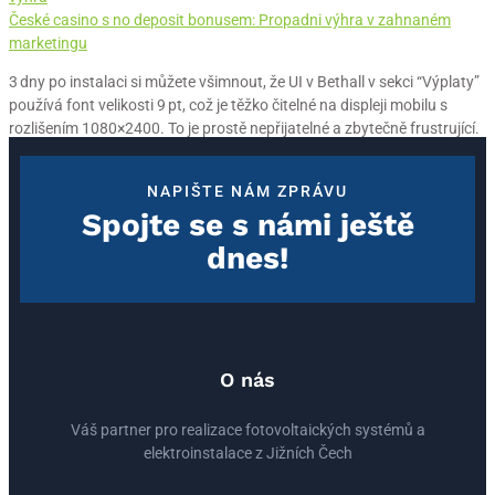
České casino s no deposit bonusem: Propadni výhra v zahnaném
marketingu
3 dny po instalaci si můžete všimnout, že UI v Bethall v sekci “Výplaty”
používá font velikosti 9 pt, což je těžko čitelné na displeji mobilu s
rozlišením 1080×2400. To je prostě nepřijatelné a zbytečně frustrující.
NAPIŠTE NÁM ZPRÁVU
Spojte se s námi ještě
dnes!
O nás
Váš partner pro realizace fotovoltaických systémů a
elektroinstalace z Jižních Čech