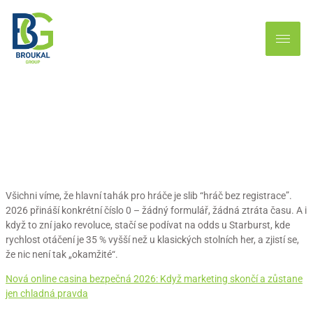
registrace 2026 okamžitě –
poslední realita, která vás
nepřekvapí
bethall casino hrajte bez
registrace 2026 okamžitě –
poslední realita, která vás
nepřekvapí
Všichni víme, že hlavní tahák pro hráče je slib “hráč bez registrace”.
2026 přináší konkrétní číslo 0 – žádný formulář, žádná ztráta času. A i
když to zní jako revoluce, stačí se podívat na odds u Starburst, kde
rychlost otáčení je 35 % vyšší než u klasických stolních her, a zjistí se,
že nic není tak „okamžité“.
Nová online casina bezpečná 2026: Když marketing skončí a zůstane
jen chladná pravda