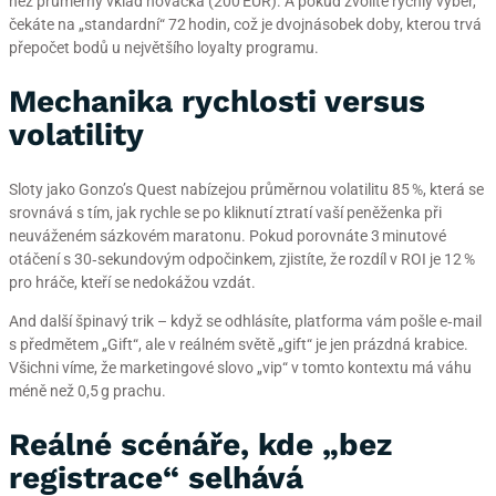
než průměrný vklad nováčka (200 EUR). A pokud zvolíte rychlý výběr,
čekáte na „standardní“ 72 hodin, což je dvojnásobek doby, kterou trvá
přepočet bodů u největšího loyalty programu.
Mechanika rychlosti versus
volatility
Sloty jako Gonzo’s Quest nabízejou průměrnou volatilitu 85 %, která se
srovnává s tím, jak rychle se po kliknutí ztratí vaší peněženka při
neuváženém sázkovém maratonu. Pokud porovnáte 3 minutové
otáčení s 30‑sekundovým odpočinkem, zjistíte, že rozdíl v ROI je 12 %
pro hráče, kteří se nedokážou vzdát.
And další špinavý trik – když se odhlásíte, platforma vám pošle e‑mail
s předmětem „Gift“, ale v reálném světě „gift“ je jen prázdná krabice.
Všichni víme, že marketingové slovo „vip“ v tomto kontextu má váhu
méně než 0,5 g prachu.
Reálné scénáře, kde „bez
registrace“ selhává