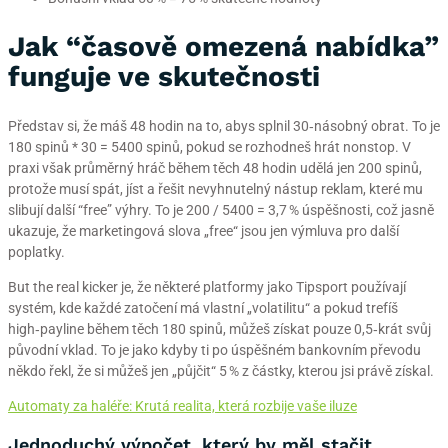
Jak “časově omezená nabídka”
funguje ve skutečnosti
Představ si, že máš 48 hodin na to, abys splnil 30‑násobný obrat. To je
180 spinů * 30 = 5400 spinů, pokud se rozhodneš hrát nonstop. V
praxi však průměrný hráč během těch 48 hodin udělá jen 200 spinů,
protože musí spát, jíst a řešit nevyhnutelný nástup reklam, které mu
slibují další “free” výhry. To je 200 / 5400 = 3,7 % úspěšnosti, což jasně
ukazuje, že marketingová slova „free“ jsou jen výmluva pro další
poplatky.
But the real kicker je, že některé platformy jako Tipsport používají
systém, kde každé zatočení má vlastní „volatilitu“ a pokud trefíš
high‑payline během těch 180 spinů, můžeš získat pouze 0,5‑krát svůj
původní vklad. To je jako kdyby ti po úspěšném bankovním převodu
někdo řekl, že si můžeš jen „půjčit“ 5 % z částky, kterou jsi právě získal.
Automaty za haléře: Krutá realita, která rozbije vaše iluze
Jednoduchý výpočet, který by měl stačit