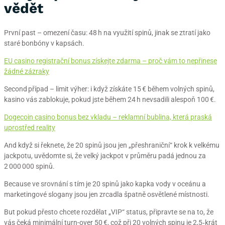
vědět
První past – omezení času: 48 h na využití spinů, jinak se ztratí jako
staré bonbóny v kapsách.
EU casino registrační bonus získejte zdarma – proč vám to nepřinese
žádné zázraky
Second případ – limit výher: i když získáte 15 € během volných spinů,
kasino vás zablokuje, pokud jste během 24 h nevsadili alespoň 100 €.
Dogecoin casino bonus bez vkladu – reklamní bublina, která praská
uprostřed reality
And když si řeknete, že 20 spinů jsou jen „přeshraniční“ krok k velkému
jackpotu, uvědomte si, že velký jackpot v průměru padá jednou za
2 000 000 spinů.
Because ve srovnání s tím je 20 spinů jako kapka vody v oceánu a
marketingové slogany jsou jen zrcadla špatně osvětlené místnosti.
But pokud přesto chcete rozdělat „VIP“ status, připravte se na to, že
vás čeká minimální turn-over 50 €, což při 20 volných spinu je 2,5‑krát