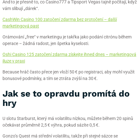
And to je přesně to, co Casino777 a Tipsport Vegas tajně počítají, když
vám slibují „dárek“.
CashWin Casino 100 zatočení zdarma bez protočení – další
marketingová past
Orámování „free“ v marketingu je takřka jako podání citrónu během
operace – žádná radost, jen špetka kyselosti.
Oshi Casino 125 zatočení zdarma získejte ihned dnes – marketingová
iluze v praxi
Because hráč často přece jen vloží 50 € po registraci, aby mohl využít
bonusové podmínky, a tím se ztráta zvýší na 30 €.
Jak se to opravdu promítá do
hry
U slotu Starburst, který má volatilitu nízkou, můžete během 20 spinů
očekávat průměrně 2,5 € výhra, pokud sázíte 0,5 €.
Gonzo’s Quest má střední volatilitu, takže při stejné sázce se