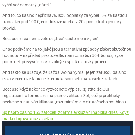
vyšší než samotný „dárek“.
And to, co kasino nepřiznává, jsou poplatky za výběr: 5 € za každou
transakci pod 100 €, což dokáže udělat z 20 spinů ztrátu jen díky
provizi.
Because v reálném světě se „free” často mění v „fee”.
Or se podíváme na to, jaké jsou alternativní způsoby získat skutečnou
hodnotu – například přestože Seznam.cz nabízí 50 € bonus, výše
podmínek převyšuje zisk z volných spinů o stovky procent.
And takto se ukazuje, že každá „volná výhra” je jen zárukou dalšího
čísla v excelové tabulce, kterou kasino šetří na vašich ztrátách.
Because když nakonec vyzvednete výplatu, zjistíte, že GUI
registračního formuláře má písmo velikosti 9 pt, což je prakticky
nečitelné a nutí vás kliknout „rozumím“ místo skutečného souhlasu.
Spinsbro casino 155 zatočení zdarma exkluzivní nabídka dnes: Když
marketingová kouzla selžou