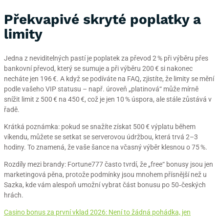
Překvapivé skryté poplatky a
limity
Jedna z neviditelných pastí je poplatek za převod 2 % při výběru přes
bankovní převod, který se sumuje a při výběru 200 € si nakonec
necháte jen 196 €. A když se podíváte na FAQ, zjistíte, že limity se mění
podle vašeho VIP statusu – např. úroveň „platinová“ může mírně
snížit limit z 500 € na 450 €, což je jen 10 % úspora, ale stále zůstává v
řadě.
Krátká poznámka: pokud se snažíte získat 500 € výplatu během
víkendu, můžete se setkat se serverovou údržbou, která trvá 2–3
hodiny. To znamená, že vaše šance na včasný výběr klesnou o 75 %.
Rozdíly mezi brandy: Fortune777 často tvrdí, že „free“ bonusy jsou jen
marketingová pěna, protože podmínky jsou mnohem přísnější než u
Sazka, kde vám alespoň umožní vybrat část bonusu po 50‑českých
hrách.
Casino bonus za první vklad 2026: Není to žádná pohádka, jen