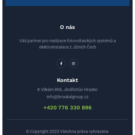
O nás
Váš partner pro realizace fotovoltaických systémů a
elektroinstalace z Jižních Čech
Kontakt
K Vilkám 806, Jindřichův Hradec
info@broukalgroup.cz
+420 776 330 896
© Copyright 2023 Všechna práva vyhrazena