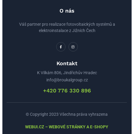
O nás
Váš partner pro realizace fotovoltaických systémů a
elektroinstalace z Jižních Čech
Kontakt
K Vilkám 806, Jindřichův Hradec
info@broukalgroup.cz
+420 776 330 896
© Copyright 2023 Všechna práva vyhrazena
WEBUI.CZ – WEBOVÉ STRÁNKY A E-SHOPY