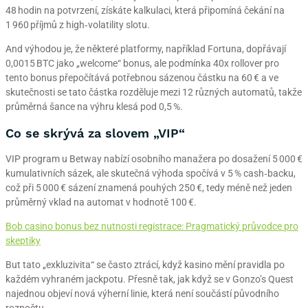
48 hodin na potvrzení, získáte kalkulaci, která připomíná čekání na
1 960 příjmů z high‑volatility slotu.
And výhodou je, že některé platformy, například Fortuna, dopřávají
0,0015 BTC jako „welcome“ bonus, ale podmínka 40x rollover pro
tento bonus přepočítává potřebnou sázenou částku na 60 € a ve
skutečnosti se tato částka rozděluje mezi 12 různých automatů, takže
průměrná šance na výhru klesá pod 0,5 %.
Co se skrývá za slovem „VIP“
VIP program u Betway nabízí osobního manažera po dosažení 5 000 €
kumulativních sázek, ale skutečná výhoda spočívá v 5 % cash‑backu,
což při 5 000 € sázení znamená pouhých 250 €, tedy méně než jeden
průměrný vklad na automat v hodnotě 100 €.
Bob casino bonus bez nutnosti registrace: Pragmatický průvodce pro
skeptiky
But tato „exkluzivita“ se často ztrácí, když kasino mění pravidla po
každém vyhraném jackpotu. Přesně tak, jak když se v Gonzo’s Quest
najednou objeví nová výherní linie, která není součástí původního
rozpočtu.