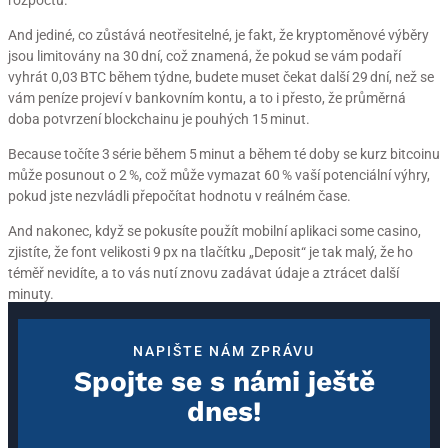
And jediné, co zůstává neotřesitelné, je fakt, že kryptoměnové výběry
jsou limitovány na 30 dní, což znamená, že pokud se vám podaří
vyhrát 0,03 BTC během týdne, budete muset čekat další 29 dní, než se
vám peníze projeví v bankovním kontu, a to i přesto, že průměrná
doba potvrzení blockchainu je pouhých 15 minut.
Because točíte 3 série během 5 minut a během té doby se kurz bitcoinu
může posunout o 2 %, což může vymazat 60 % vaší potenciální výhry,
pokud jste nezvládli přepočítat hodnotu v reálném čase.
And nakonec, když se pokusíte použít mobilní aplikaci some casino,
zjistíte, že font velikosti 9 px na tlačítku „Deposit“ je tak malý, že ho
téměř nevidíte, a to vás nutí znovu zadávat údaje a ztrácet další
minuty.
NAPIŠTE NÁM ZPRÁVU
Spojte se s námi ještě
dnes!