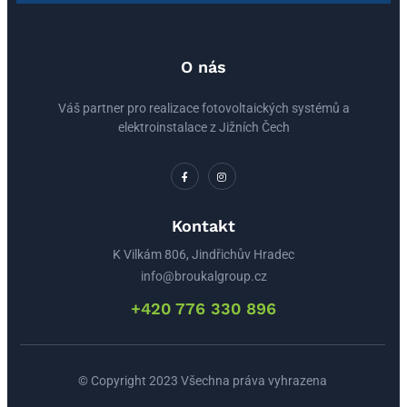
O nás
Váš partner pro realizace fotovoltaických systémů a
elektroinstalace z Jižních Čech
Kontakt
K Vilkám 806, Jindřichův Hradec
info@broukalgroup.cz
+420 776 330 896
© Copyright 2023 Všechna práva vyhrazena