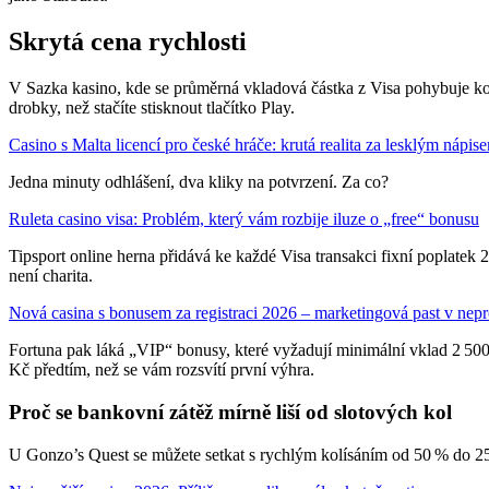
Skrytá cena rychlosti
V Sazka kasino, kde se průměrná vkladová částka z Visa pohybuje kol
drobky, než stačíte stisknout tlačítko Play.
Casino s Malta licencí pro české hráče: krutá realita za lesklým nápis
Jedna minuty odhlášení, dva kliky na potvrzení. Za co?
Ruleta casino visa: Problém, který vám rozbije iluze o „free“ bonusu
Tipsport online herna přidává ke každé Visa transakci fixní poplatek 2
není charita.
Nová casina s bonusem za registraci 2026 – marketingová past v nep
Fortuna pak láká „VIP“ bonusy, které vyžadují minimální vklad 2 500 
Kč předtím, než se vám rozsvítí první výhra.
Proč se bankovní zátěž mírně liší od slotových kol
U Gonzo’s Quest se můžete setkat s rychlým kolísáním od 50 % do 250