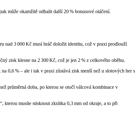
pak může okamžitě odhalit další 20 % bonusové otáčení.
 nad 3 000 Kč musí hráč doložit identitu, což v praxi prodlouží
tečný zisk klesne na 2 300 Kč, což je jen 2 % z celkového oběhu.
na 0,6 % – ale i tak v praxi zůstává zisk menší než u slotových her s
lší než průměrná doba, po kterou se otočí válcová kombinace v
 kterou musíte stisknout zkrátka 0,3 mm od okraje, a to při