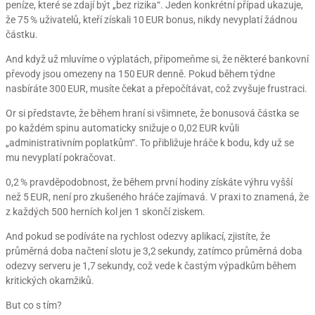
peníze, které se zdají být „bez rizika“. Jeden konkrétní případ ukazuje,
že 75 % uživatelů, kteří získali 10 EUR bonus, nikdy nevyplatí žádnou
částku.
And když už mluvíme o výplatách, připomeňme si, že některé bankovní
převody jsou omezeny na 150 EUR denně. Pokud během týdne
nasbíráte 300 EUR, musíte čekat a přepočítávat, což zvyšuje frustraci.
Or si představte, že během hraní si všimnete, že bonusová částka se
po každém spinu automaticky snižuje o 0,02 EUR kvůli
„administrativním poplatkům“. To přibližuje hráče k bodu, kdy už se
mu nevyplatí pokračovat.
0,2 % pravděpodobnost, že během první hodiny získáte výhru vyšší
než 5 EUR, není pro zkušeného hráče zajímavá. V praxi to znamená, že
z každých 500 herních kol jen 1 skončí ziskem.
And pokud se podíváte na rychlost odezvy aplikací, zjistíte, že
průměrná doba načtení slotu je 3,2 sekundy, zatímco průměrná doba
odezvy serveru je 1,7 sekundy, což vede k častým výpadkům během
kritických okamžiků.
But co s tím?