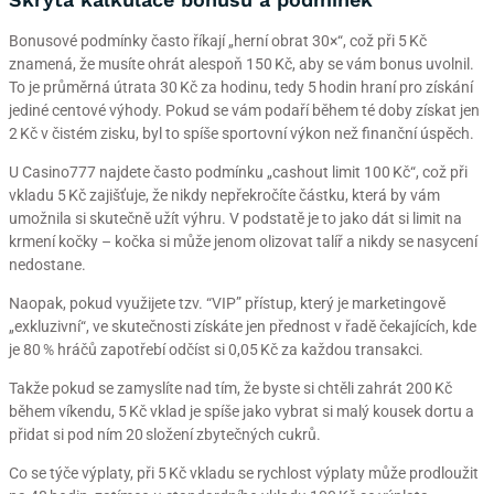
Bonusové podmínky často říkají „herní obrat 30×“, což při 5 Kč
znamená, že musíte ohrát alespoň 150 Kč, aby se vám bonus uvolnil.
To je průměrná útrata 30 Kč za hodinu, tedy 5 hodin hraní pro získání
jediné centové výhody. Pokud se vám podaří během té doby získat jen
2 Kč v čistém zisku, byl to spíše sportovní výkon než finanční úspěch.
U Casino777 najdete často podmínku „cashout limit 100 Kč“, což při
vkladu 5 Kč zajišťuje, že nikdy nepřekročíte částku, která by vám
umožnila si skutečně užít výhru. V podstatě je to jako dát si limit na
krmení kočky – kočka si může jenom olizovat talíř a nikdy se nasycení
nedostane.
Naopak, pokud využijete tzv. “VIP” přístup, který je marketingově
„exkluzivní“, ve skutečnosti získáte jen přednost v řadě čekajících, kde
je 80 % hráčů zapotřebí odčíst si 0,05 Kč za každou transakci.
Takže pokud se zamyslíte nad tím, že byste si chtěli zahrát 200 Kč
během víkendu, 5 Kč vklad je spíše jako vybrat si malý kousek dortu a
přidat si pod ním 20 složení zbytečných cukrů.
Co se týče výplaty, při 5 Kč vkladu se rychlost výplaty může prodloužit