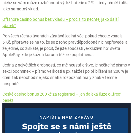
nichž se vám může rozběhnout výdrž baterie o 2 % – tedy téměř tolik,
jako samotný vklad.
Offshore casino bonus bez vkladu – proč si to nechtej jako další
„dárek“
Po všech těchto úvahách zůstává jediná věc: pokud chcete vsadit
5 Kč, připravte se na to, že se z toho pravděpodobně nic nepřevede, a
že jediné, co získáte, je pocit, že jste součástí „exkluzivního“ světa
ApplePay, kde je každá koruna těžce zpoplatněna.
Jedna z největších drobností, co mě neustále štve, je nečitelné písmo v
sekci podmínek – písmo velikosti 8 px, takže i po přiblížení na 200 % je
čtení tak nepohodlné jako snaha rozpoznat malý znak v temné
hospodě.
České casino bonus 200 kč za registraci – jen daleká iluze o „free“
peněz
NAPIŠTE NÁM ZPRÁVU
Spojte se s námi ještě