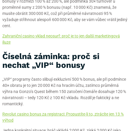
bonusy v rozmezí 100 % až 200 %, ale podmínka 30× turnover u
proměnné sumy z 200 % bonusu (např. 10 000 Kč) znamená, že
musíte obrátit 300 000 Kč, což při průměrné návratnosti 95 %
vyžaduje střihnout alespoň 600 000 Kč, aby se vám vůbec vrátil jediný
cent.
Zahraniční casino vklad neosurf: proč je to jen další marketingová
iluze
Číselná záminka: proč si
nechat „VIP“ bonusy
„VIP“ programy často slibují exkluzivní 500 % bonus, ale při podmínce
40× obratu je to jen 20 000 Kč na hracím účtu, zatímco průměrná
výhra na Gonzo’s Quest během 150 zatočení čtenáře dosahuje 120 %
návratnosti – tedy 120 Kč z 100 Kč vkladu. Rozdíl je faktický a ne
romantický.
Revolut casino bonus za registraci: Propustíte-li to, ztrácíte jen 13 %
výhod
Jedna konkrétní situace: hráč vkládá 2 000 Kč, získá 2 000 Kč jako