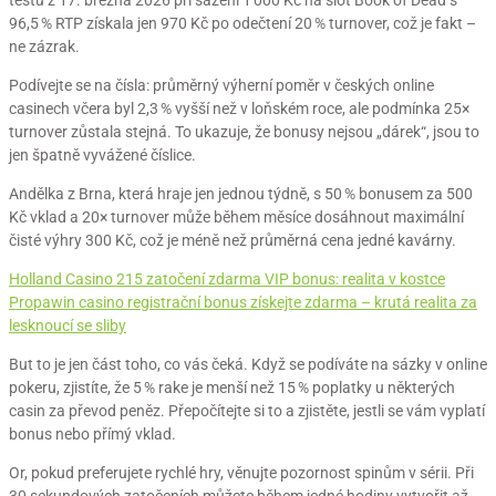
96,5 % RTP získala jen 970 Kč po odečtení 20 % turnover, což je fakt –
ne zázrak.
Podívejte se na čísla: průměrný výherní poměr v českých online
casinech včera byl 2,3 % vyšší než v loňském roce, ale podmínka 25×
turnover zůstala stejná. To ukazuje, že bonusy nejsou „dárek“, jsou to
jen špatně vyvážené číslice.
Andělka z Brna, která hraje jen jednou týdně, s 50 % bonusem za 500
Kč vklad a 20× turnover může během měsíce dosáhnout maximální
čisté výhry 300 Kč, což je méně než průměrná cena jedné kavárny.
Holland Casino 215 zatočení zdarma VIP bonus: realita v kostce
Propawin casino registrační bonus získejte zdarma – krutá realita za
lesknoucí se sliby
But to je jen část toho, co vás čeká. Když se podíváte na sázky v online
pokeru, zjistíte, že 5 % rake je menší než 15 % poplatky u některých
casin za převod peněz. Přepočítejte si to a zjistěte, jestli se vám vyplatí
bonus nebo přímý vklad.
Or, pokud preferujete rychlé hry, věnujte pozornost spinům v sérii. Při
30 sekundových zatočeních můžete během jedné hodiny vytvořit až