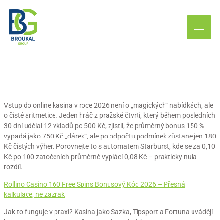
tvrdý výpočet, ne marketingová
baňka
cz casino nejlepší bonus 2026 –
tvrdý výpočet, ne marketingová
baňka
Vstup do online kasina v roce 2026 není o „magických“ nabídkách, ale
o čisté aritmetice. Jeden hráč z pražské čtvrti, který během posledních
30 dní udělal 12 vkladů po 500 Kč, zjistil, že průměrný bonus 150 %
vypadá jako 750 Kč „dárek“, ale po odpočtu podmínek zůstane jen 180
Kč čistých výher. Porovnejte to s automatem Starburst, kde se za 0,10
Kč po 100 zatočeních průměrně vyplácí 0,08 Kč – prakticky nula
rozdíl.
Rollino Casino 160 Free Spins Bonusový Kód 2026 – Přesná
kalkulace, ne zázrak
Jak to funguje v praxi? Kasina jako Sazka, Tipsport a Fortuna uvádějí