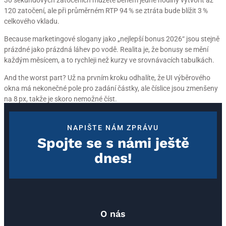
120 zatočení, ale při průměrném RTP 94 % se ztráta bude blížit 3 %
celkového vkladu.
Because marketingové slogany jako „nejlepší bonus 2026“ jsou stejně
prázdné jako prázdná láhev po vodě. Realita je, že bonusy se mění
každým měsícem, a to rychleji než kurzy ve srovnávacích tabulkách.
And the worst part? Už na prvním kroku odhalíte, že UI výběrového
okna má nekonečné pole pro zadání částky, ale číslice jsou zmenšeny
na 8 px, takže je skoro nemožné číst.
NAPIŠTE NÁM ZPRÁVU
Spojte se s námi ještě
dnes!
O nás