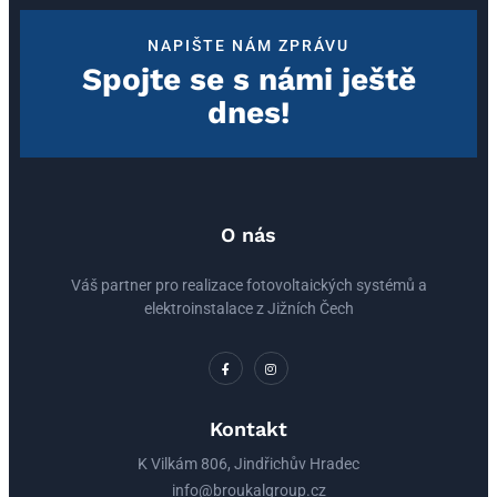
NAPIŠTE NÁM ZPRÁVU
Spojte se s námi ještě
dnes!
O nás
Váš partner pro realizace fotovoltaických systémů a
elektroinstalace z Jižních Čech
Kontakt
K Vilkám 806, Jindřichův Hradec
info@broukalgroup.cz