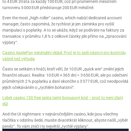
to 4 EUR ztráta za každý 100 EUR, což při průměrném měsíčním
turnoveru 5 000 EUR představuje 200 EUR měsíčně.
Even the most „high‑roller“ casino, which nabízí dedicated account
manager, často zapomíná, že rychlost je jen záminka pro vyšší
manipulaci s poplatky. A to se ukáže, když se podíváte na faktury za
transakce; v průměru 1,8 % z celkové částky jde přímo na „zpracování
výplaty“.
Casino ApplePay minimální vklad: Proč je to spíš nástroj pro kontrolu
vášně než výhoda
Často se setkám s hráči, kteří věří, že 10 EUR „quick win“ změní jejich
finanční situaci. Realita: 10 EUR × 365 dní = 3 650 EUR, ale po odečtení
průměrných 2 % poplatku a daní skončíte s 3 577 EUR, což neodpovídá
jejich očekáváním o „rychlém bohatství“.
Lvbet casino 130 free spins tajný bonusový kód – proč to není zlatý
důl
And the UI nightmare: v nejnáročnějším casino, kde jsou všechny
tlačítka v odstínu šedé, musíte dvacetkrát kliknout, abyste našli „výběr
peněz“. To vám zničí i ty největší „rychlé výplaty“.