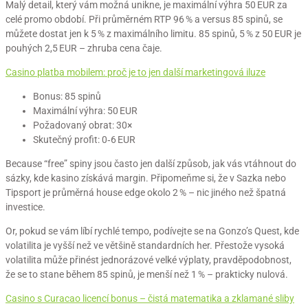
Malý detail, který vám možná unikne, je maximální výhra 50 EUR za
celé promo období. Při průměrném RTP 96 % a versus 85 spinů, se
můžete dostat jen k 5 % z maximálního limitu. 85 spinů, 5 % z 50 EUR je
pouhých 2,5 EUR – zhruba cena čaje.
Casino platba mobilem: proč je to jen další marketingová iluze
Bonus: 85 spinů
Maximální výhra: 50 EUR
Požadovaný obrat: 30×
Skutečný profit: 0‑6 EUR
Because “free” spiny jsou často jen další způsob, jak vás vtáhnout do
sázky, kde kasino získává margin. Připomeňme si, že v Sazka nebo
Tipsport je průměrná house edge okolo 2 % – nic jiného než špatná
investice.
Or, pokud se vám líbí rychlé tempo, podívejte se na Gonzo’s Quest, kde
volatilita je vyšší než ve většině standardních her. Přestože vysoká
volatilita může přinést jednorázové velké výplaty, pravděpodobnost,
že se to stane během 85 spinů, je menší než 1 % – prakticky nulová.
Casino s Curacao licencí bonus – čistá matematika a zklamané sliby