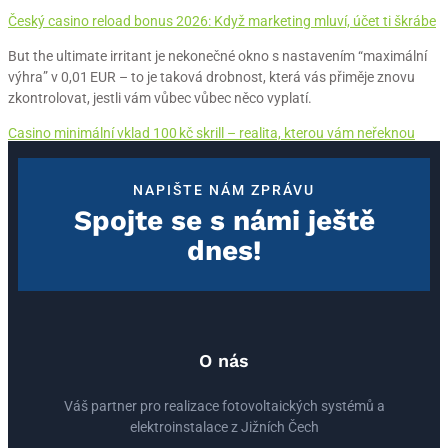
Český casino reload bonus 2026: Když marketing mluví, účet ti škrábe
But the ultimate irritant je nekonečné okno s nastavením “maximální
výhra” v 0,01 EUR – to je taková drobnost, která vás přiměje znovu
zkontrolovat, jestli vám vůbec vůbec něco vyplatí.
Casino minimální vklad 100 kč skrill – realita, kterou vám neřeknou
NAPIŠTE NÁM ZPRÁVU
Spojte se s námi ještě
dnes!
O nás
Váš partner pro realizace fotovoltaických systémů a
elektroinstalace z Jižních Čech