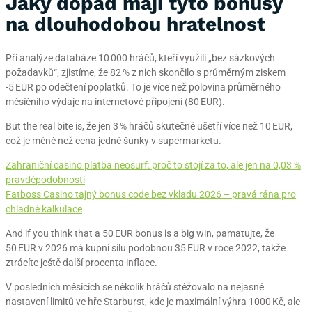
Jaký dopad mají tyto bonusy
na dlouhodobou hratelnost
Při analýze databáze 10 000 hráčů, kteří využili „bez sázkových
požadavků“, zjistíme, že 82 % z nich skončilo s průměrným ziskem
-5 EUR po odečtení poplatků. To je více než polovina průměrného
měsíčního výdaje na internetové připojení (80 EUR).
But the real bite is, že jen 3 % hráčů skutečně ušetří více než 10 EUR,
což je méně než cena jedné šunky v supermarketu.
Zahraniční casino platba neosurf: proč to stojí za to, ale jen na 0,03 %
pravděpodobnosti
Fatboss Casino tajný bonus code bez vkladu 2026 – pravá rána pro
chladné kalkulace
And if you think that a 50 EUR bonus is a big win, pamatujte, že
50 EUR v 2026 má kupní sílu podobnou 35 EUR v roce 2022, takže
ztrácíte ještě další procenta inflace.
V posledních měsících se několik hráčů stěžovalo na nejasné
nastavení limitů ve hře Starburst, kde je maximální výhra 1000 Kč, ale