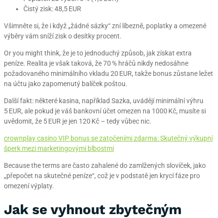
Čistý zisk: 48,5 EUR
Všimněte si, že i když „žádné sázky“ zní líbezně, poplatky a omezené
výběry vám sníží zisk o desítky procent.
Or you might think, že je to jednoduchý způsob, jak získat extra
peníze. Realita je však taková, že 70 % hráčů nikdy nedosáhne
požadovaného minimálního vkladu 20 EUR, takže bonus zůstane ležet
na účtu jako zapomenutý balíček poštou.
Další fakt: některé kasina, například Sazka, uvádějí minimální výhru
5 EUR, ale pokud je váš bankovní účet omezen na 1000 Kč, musíte si
uvědomit, že 5 EUR je jen 120 Kč – tedy vůbec nic.
crownplay casino VIP bonus se zatočeními zdarma: Skutečný výkupní
šperk mezi marketingovými blbostmi
Because the terms are často zahalené do zamlžených slovíček, jako
„přepočet na skutečné peníze“, což je v podstatě jen krycí fáze pro
omezení výplaty.
Jak se vyhnout zbytečným