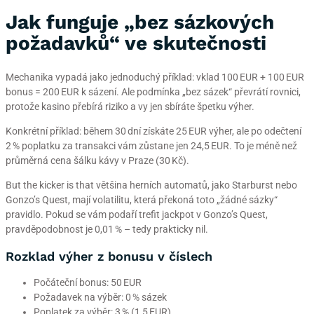
Jak funguje „bez sázkových
požadavků“ ve skutečnosti
Mechanika vypadá jako jednoduchý příklad: vklad 100 EUR + 100 EUR
bonus = 200 EUR k sázení. Ale podmínka „bez sázek“ převrátí rovnici,
protože kasino přebírá riziko a vy jen sbíráte špetku výher.
Konkrétní příklad: během 30 dní získáte 25 EUR výher, ale po odečtení
2 % poplatku za transakci vám zůstane jen 24,5 EUR. To je méně než
průměrná cena šálku kávy v Praze (30 Kč).
But the kicker is that většina herních automatů, jako Starburst nebo
Gonzo’s Quest, mají volatilitu, která překoná toto „žádné sázky“
pravidlo. Pokud se vám podaří trefit jackpot v Gonzo’s Quest,
pravděpodobnost je 0,01 % – tedy prakticky nil.
Rozklad výher z bonusu v číslech
Počáteční bonus: 50 EUR
Požadavek na výběr: 0 % sázek
Poplatek za výběr: 3 % (1,5 EUR)