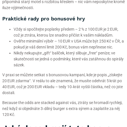
připomíná starý motel s rozbitou křeslem – nic vám neposkytne kromě
iluze výjimečnosti.
Praktické rady pro bonusové hry
Vždy si spočítejte poplatky předem – 2 % z 100 EUR je 2 EUR,
což je ztráta, kterou lze snadno přičíst k vašim nákladům.
Ověřte minimální výběr – 10 EUR v USA může být 250 Kč v ČR, a
pokud je váš denní limit 200 Kč, bonus vám nepřinese nic.
Nikdy nekupujte „gift“ balíček, který slibuje „free“ peníze; ve
skutečnosti se jedná o podmínky, které vás zatáhnou do spirály
sázek.
V praxi se můžete setkat s bonusovou kampaní, kde je popis „získejte
20 EUR zdarma“. V reálu to ale znamená, že musíte odehrát 5 krát po
40 EUR, což je 200 EUR vkladu – tedy 10‑krát vyšší částka, než co jste
dostali.
Because the odds are stacked against vás, ztráty se hromadí rychleji,
než když si objednáte 3‑dílný burger s extra sýrem a zaplatíte za něj
120 Kč.