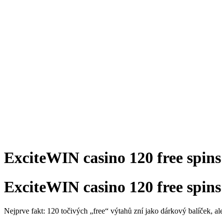
ExciteWIN casino 120 free spins
ExciteWIN casino 120 free spins
Nejprve fakt: 120 točivých „free“ výtahů zní jako dárkový balíček, a