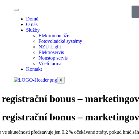
Domů
O nás
Služby
Elektromontáže
Fotovoltaické systémy
NZÚ Light
Elektroservis
Nonstop servis
Včelí farma
Kontakt
X
 registrační bonus – marketingov
 registrační bonus – marketingov
le ve skutečnosti představuje jen 0,2 % očekávané ztráty, pokud hráč 