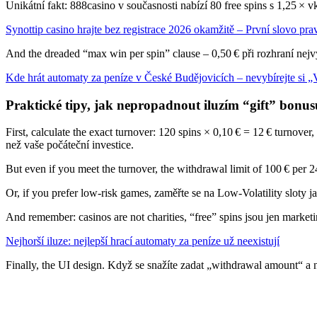
Unikátní fakt: 888casino v současnosti nabízí 80 free spins s 1,25 
Synottip casino hrajte bez registrace 2026 okamžitě – První slovo pr
And the dreaded “max win per spin” clause – 0,50 € při rozhraní nejvy
Kde hrát automaty za peníze v České Budějovicích – nevybírejte si „
Praktické tipy, jak nepropadnout iluzím “gift” bonus
First, calculate the exact turnover: 120 spins × 0,10 € = 12 € turnov
než vaše počáteční investice.
But even if you meet the turnover, the withdrawal limit of 100 € per 2
Or, if you prefer low‑risk games, zaměřte se na Low‑Volatility sloty
And remember: casinos are not charities, “free” spins jsou jen market
Nejhorší iluze: nejlepší hrací automaty za peníze už neexistují
Finally, the UI design. Když se snažíte zadat „withdrawal amount“ a na