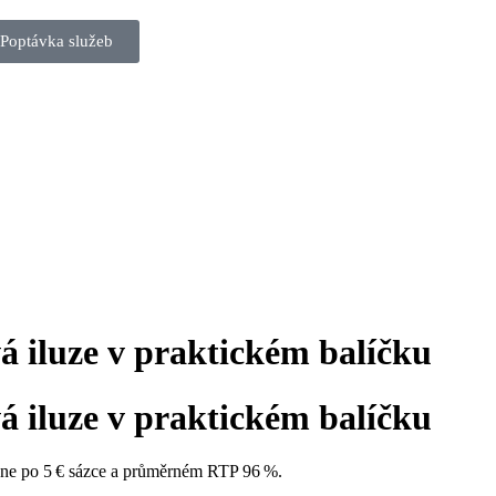
Poptávka služeb
á iluze v praktickém balíčku
á iluze v praktickém balíčku
sáhne po 5 € sázce a průměrném RTP 96 %.