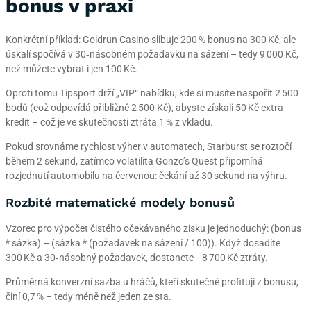
bonus v praxi
Konkrétní příklad: Goldrun Casino slibuje 200 % bonus na 300 Kč, ale
úskalí spočívá v 30‑násobném požadavku na sázení – tedy 9 000 Kč,
než můžete vybrat i jen 100 Kč.
Oproti tomu Tipsport drží „VIP“ nabídku, kde si musíte naspořit 2 500
bodů (což odpovídá přibližně 2 500 Kč), abyste získali 50 Kč extra
kredit – což je ve skutečnosti ztráta 1 % z vkladu.
Pokud srovnáme rychlost výher v automatech, Starburst se roztočí
během 2 sekund, zatímco volatilita Gonzo’s Quest připomíná
rozjednutí automobilu na červenou: čekání až 30 sekund na výhru.
Rozbité matematické modely bonusů
Vzorec pro výpočet čistého očekávaného zisku je jednoduchý: (bonus
* sázka) – (sázka * (požadavek na sázení / 100)). Když dosadíte
300 Kč a 30‑násobný požadavek, dostanete –8 700 Kč ztráty.
Průměrná konverzní sazba u hráčů, kteří skutečně profitují z bonusu,
činí 0,7 % – tedy méně než jeden ze sta.