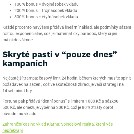
100 % bonus = dvojnásobek vkladu
200 % bonus = trojnásobek vkladu
300 % bonus = čtyřnásobek vkladu
Každé procento navýšení přidává lineární náklad, ale podmínky sázení
rostou exponenciálně, což je matematický paradox, který si jen
málokdo všimne.
Skryté pasti v “pouze dnes”
kampaních
Nejčastější trampa: časový limit 24 hodin, během kterých musíte splnit
požadavek na sázení, což ve skutečnosti zkracuje vaši strategii na
14 set minut hry.
Fortuna pak přidává “denní bonus” s limitem 1 000 Kč a sázkou
500 Kč, ale omezuje výběr na 200 Kč, což je 80 % ztráty oproti
původnímu vkladu.
Zahraniční casino vklad Klarna: Špindelová realita, která vás
nepřekvapí