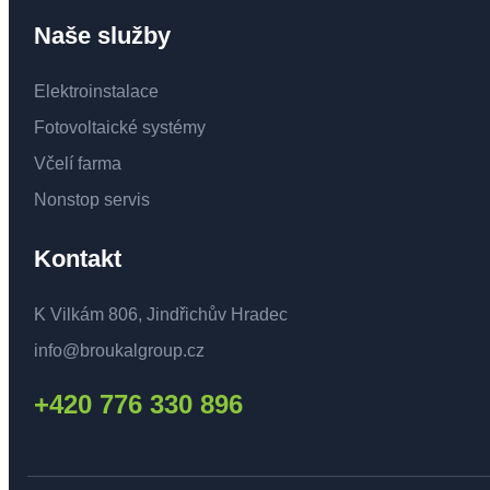
Naše služby
Elektroinstalace
Fotovoltaické systémy
Včelí farma
Nonstop servis
Kontakt
K Vilkám 806, Jindřichův Hradec
info@broukalgroup.cz
+420 776 330 896