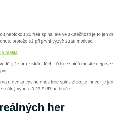
překvapí
u nabídkou 20 free spins, ale ve skutečnosti je to jen d
nus, protože už při první výzvě ztratí motivaci.
á realita
uvádějí, že pro získání těch 10 free spinů musíte nejpr
pin.
rna u dedka casino dnes free spins získejte ihned“ je jen
je reálný výnos -0,23 EUR na hráče.
 reálných her