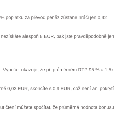
5 % poplatku za převod peněz zůstane hráči jen 0,92
ní nezískáte alespoň 8 EUR, pak jste pravděpodobně jen
ti. Výpočet ukazuje, že při průměrném RTP 95 % a 1,5x
rně 0,03 EUR, skončíte s 0,9 EUR, což není ani pokrytí
inut čtení můžete spočítat, že průměrná hodnota bonusu