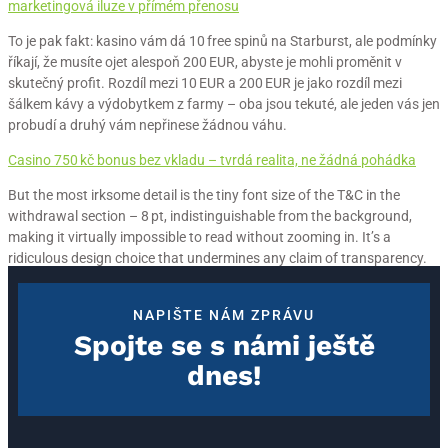
marketingová iluze v přímém přenosu
To je pak fakt: kasino vám dá 10 free spinů na Starburst, ale podmínky
říkají, že musíte ojet alespoň 200 EUR, abyste je mohli proměnit v
skutečný profit. Rozdíl mezi 10 EUR a 200 EUR je jako rozdíl mezi
šálkem kávy a výdobytkem z farmy – oba jsou tekuté, ale jeden vás jen
probudí a druhý vám nepřinese žádnou váhu.
Casino 750 kč bonus bez vkladu – tvrdá realita, ne žádná pohádka
But the most irksome detail is the tiny font size of the T&C in the
withdrawal section – 8 pt, indistinguishable from the background,
making it virtually impossible to read without zooming in. It’s a
ridiculous design choice that undermines any claim of transparency.
NAPIŠTE NÁM ZPRÁVU
Spojte se s námi ještě
dnes!