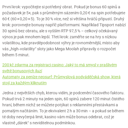
První krok: vypočítejte si potřebný obrat. Pokud je bonus 60 spinů a
požadavek je 5×, pak s průměrným sázením 0,20 € na spin potřebujete
60 € (60 × 0,20 × 5). To je 30 % více, než si většina hráčů připustí. Druhý
krok: porovnejte bonusy napříč platformami. Například Tipsport nabízí
30 spinů bez obratu, ale s vyšším RTP 97,5 % – celkový očekávaný
výnos je pak mnohem lepší. Třetí krok: zaměřte se na hry s nízkou
volatilitou, kde pravděpodobnost výhry je rovnoměrnější, místo aby
vás „high‑volatility“ sloty jako Mega Moolah připravily o rozpočet
během 5 minut.
200 kč zdarma za registraci casino: Jaký to má smysl v prašlivém
světě bonusových iluzí
Automaty za peníze neosurf: Průmyslová podváděčská show, která
stojí za každým kliknutím
Jedna z největších chyb, kterou vidím, je podcenění časového faktoru.
Pokud trvá 2 minuty na jeden spin, 60 spinů zabere 120 minut čistého
hraní, během nichž se můžete potýkat s reklamními přestávkami a
pomalým načítáním. To je ekvivalent 2 h a 30 min – a pokud se během
té doby nevyčerpá limit, kasino vám může bonus odebrat, což je
vlastně „dárek“ s neviditelnou podmínkou.