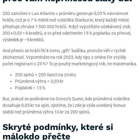
200 zatočení v Las Atlantis v průměru generuje 0,03 % návratnost
hráče, což je o 7 % méně než volatilita Starburst, který každý měsíc
přitahuje zhruba 1 500 000 hráčů. Když vypočítáte očekávaný zisk:
200 × 0,03 = 6 kreditů, a to před odečtením 15 % poplatku za převod,
výsledek je –9 kreditů.
And přesto se hráči řítí k tomu „gift“ balíčku, protože věří v rychlé
zbohatnutí. Vzpomínáte na rok 2023, kdy tipy z online fór zvýšily
počet registrací o 23 %? To je pouhý marketingový trik, ne matematika.
200 spinů = 200 šancí na ztrátu
Průměrná výhra = 0,03 kr
Poplatek = 15 %
But, pokud se podíváme na Gonzo’s Quest, kde průměrná volatilita
dosahuje 0,05 kr na spin, zjistíme, že i zde je výše uvedený bonus
slabší než průměrná výhra 10 kr za 200 spinů.
Skryté podmínky, které si
málokdo přečte