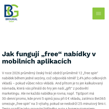
vkladu 2026: Všechno, co vám
neřeknou reklamy
Mobilní casino free spiny bez
vkladu 2026: Všechno, co vám
neřeknou reklamy
Jak fungují „free“ nabídky v
mobilních aplikacích
V roce 2026 průměrný český hráč obdrží průměrně 12 „free spin“
nabídek během jedné sezóny, což odpovídá téměř 2,4% jeho celkových
vkladů – pokud vůbec něco vkládá. And přitom je to jen kalkulovaný
návnada, která vás přináší do hry jen naší „gift“ z podsvětí
marketingu. Ale ne každá nabídka je rovna; např. TipSport má
30‑denní promo, kde první 5 spinů jsou při 0 € vkladu, zatímco Bet365
omezuje „free spin“ na 3 výtahy, pokud se nedodrží 25‑minutový limi‑t.
Tento rozdíl je jako srovnání běžného auta s hyperautomatem: