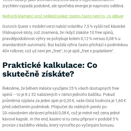
zrychlení vypadá podobně, ale spotřeba energie je naprosto odlišná.
Nejhorší klamání: proč nejlepší poker casino často není to, co slibuje
Gonzo’s Quest v mobilní verzi nabízí volatilitu 7,5 % vyšší než klasické
třísloupové sloty, což znamená, že i když získáte 10 free spinů,
pravděpodobnost výhry se pohybuje kolem 0,12 % versus 0,08 % u
standardních automatů. But každá výhra často přichází s podmínkou
40× rollover, což už není jen „free“, to je spíš „free s poplatkem“.
Praktické kalkulace: Co
skutečně získáte?
Řekněme, že během měsíce využijete 25 % všech dostupných free
spinů – to je 8 z 32 nabízených v rámci jednoho balíčku. Pokud
průměrná výplata za jeden spin je 0,20 €, vaše čistá hodnota je 1,60 €
před odečtením podmínek. Přepočet do reálných peněz po
20‑násobném obrácení přináší 0,08 €, což je méně než cena jedné
kávové kapsle. In the end, kasino si tu cenu připraví v podobě 5 %
provize z každého vkladu, který vytvoříte po vyčerpání bonusu.