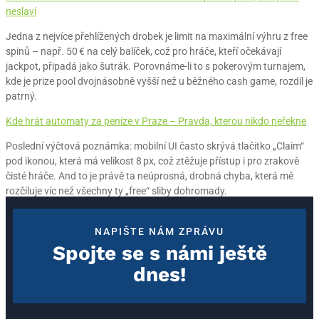
neslaví
Jedna z nejvíce přehlížených drobek je limit na maximální výhru z free
spinů – např. 50 € na celý balíček, což pro hráče, kteří očekávají
jackpot, připadá jako šutrák. Porovnáme-li to s pokerovým turnajem,
kde je prize pool dvojnásobně vyšší než u běžného cash game, rozdíl je
patrný.
Kde hrát automaty za peníze v Praze – Pravda, kterou nikdo neřekne
Poslední výčtová poznámka: mobilní UI často skrývá tlačítko „Claim“
pod ikonou, která má velikost 8 px, což ztěžuje přístup i pro zrakově
čisté hráče. And to je právě ta neúprosná, drobná chyba, která mě
rozčiluje víc než všechny ty „free“ sliby dohromady.
NAPIŠTE NÁM ZPRÁVU
Spojte se s námi ještě
dnes!