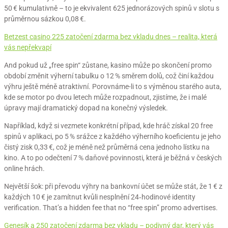
50 € kumulativně – to je ekvivalent 625 jednorázových spinů v slotu s
průměrnou sázkou 0,08 €.
Betzest casino 225 zatočení zdarma bez vkladu dnes – realita, která
vás nepřekvapí
And pokud už „free spin“ zůstane, kasino může po skončení promo
období změnit výherní tabulku o 12 % směrem dolů, což činí každou
výhru ještě méně atraktivní. Porovnáme-li to s výměnou starého auta,
kde se motor po dvou letech může rozpadnout, zjistíme, že i malé
úpravy mají dramatický dopad na konečný výsledek.
Například, když si vezmete konkrétní případ, kde hráč získal 20 free
spinů v aplikaci, po 5 % srážce z každého výherního koeficientu je jeho
čistý zisk 0,33 €, což je méně než průměrná cena jednoho lístku na
kino. A to po odečtení 7 % daňové povinnosti, která je běžná v českých
online hrách.
Největší šok: při převodu výhry na bankovní účet se může stát, že 1 € z
každých 10 € je zamítnut kvůli nesplnění 24‑hodinové identity
verification. That’s a hidden fee that no “free spin” promo advertises.
Genesík a 250 zatočení zdarma bez vkladu – podivný dar, který vás