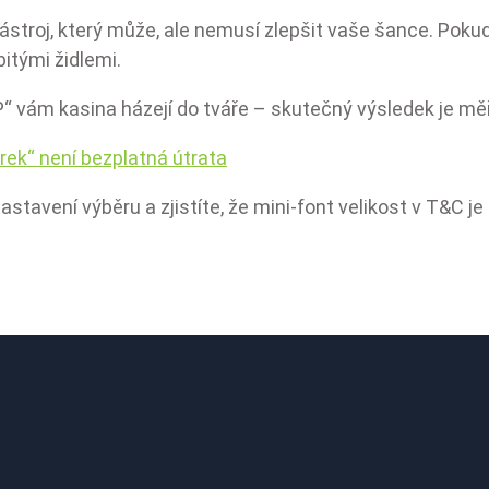
 nástroj, který může, ale nemusí zlepšit vaše šance. Po
bitými židlemi.
IP“ vám kasina házejí do tváře – skutečný výsledek je mě
rek“ není bezplatná útrata
stavení výběru a zjistíte, že mini‑font velikost v T&C je