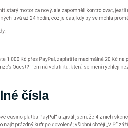
t starý motor za nový, ale zapomněli kontrolovat, jestli
ných trvá až 24 hodin, což je čas, kdy by se mohla prom
dy.
te 1 000 Kč přes PayPal, zaplatíte maximálně 20 Kč na p
onzo’s Quest? Ten má volatilitu, která se mění rychleji 
lné čísla
é casino platba PayPal“ a zjistil jsem, že 4 z nich skonč
 najít prázdný kufr po dovolené; všichni chtějí „VIP“ záž