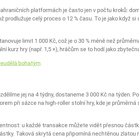
hraničních platformách je často jen v počtu kroků: domác
ož prodlužuje celý proces o 12 % času. To je jako když 
anovuje limit 1 000 Kč, což je o 30 % méně než průměrn
ní kurz hry (např. 1,5 ×), hráčům se to hodí jako zbytečn
s neudělá bohatým
dělíme jej na 4 týdny, dostaneme 3 000 Kč na týden. Pok
em při sázce na high‑roller stolní hry, kde je průměrná s
entnost: u každé transakce můžete vidět přesnou částku
ástky. Taková skrytá cena připomíná nechtěnou zlatou m