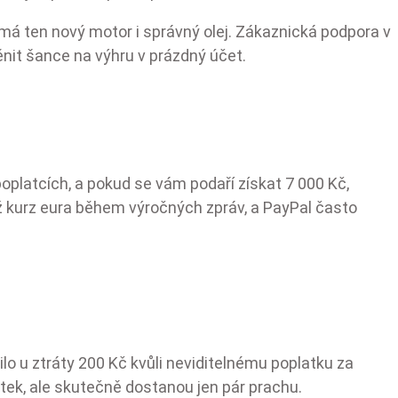
 má ten nový motor i správný olej. Zákaznická podpora v
ěnit šance na výhru v prázdný účet.
oplatcích, a pokud se vám podaří získat 7 000 Kč,
než kurz eura během výročných zpráv, a PayPal často
ilo u ztráty 200 Kč kvůli neviditelnému poplatku za
itek, ale skutečně dostanou jen pár prachu.