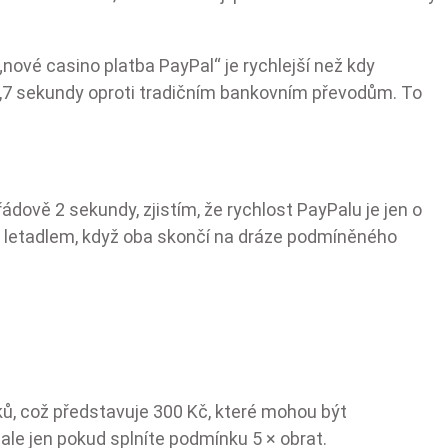
„nové casino platba PayPal“ je rychlejší než kdy
 o 0,7 sekundy oproti tradičním bankovním převodům. To
dově 2 sekundy, zjistím, že rychlost PayPalu je jen o
 s letadlem, když oba skončí na dráze podmíněného
ků, což představuje 300 Kč, které mohou být
ale jen pokud splníte podmínku 5 × obrat.