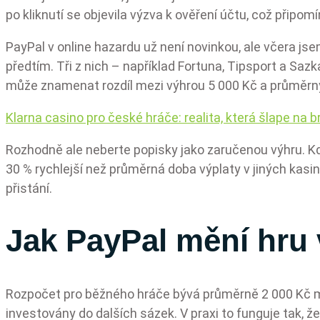
po kliknutí se objevila výzva k ověření účtu, což připom
PayPal v online hazardu už není novinkou, ale včera jsem
předtím. Tři z nich – například Fortuna, Tipsport a Saz
může znamenat rozdíl mezi výhrou 5 000 Kč a průměr
Klarna casino pro české hráče: realita, která šlape na 
Rozhodně ale neberte popisky jako zaručenou výhru. Kdy
30 % rychlejší než průměrná doba výplaty v jiných kasi
přistání.
Jak PayPal mění hru
Rozpočet pro běžného hráče bývá průměrně 2 000 Kč měs
investovány do dalších sázek. V praxi to funguje tak, 