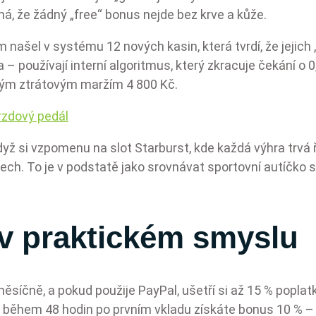
íná, že žádný „free“ bonus nejde bez krve a kůže.
 našel v systému 12 nových kasin, která tvrdí, že jejich 
ka – používají interní algoritmus, který zkracuje čekání
ným ztrátovým maržím 4 800 Kč.
brzdový pedál
ž si vzpomenu na slot Starburst, kde každá výhra trvá řá
nech. To je v podstatě jako srovnávat sportovní autíčko
 v praktickém smyslu
íčně, a pokud použije PayPal, ušetří si až 15 % poplat
že během 48 hodin po prvním vkladu získáte bonus 10 % – 