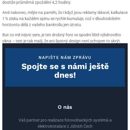
dostiže průměrná zpoždění 4,2 hodiny.
And nakonec, mějte na paměti, že i když jsou reklamy lákavé, kalkulace
1 % zisku na každém spinu se rychle kumuluje, což v dlouhodobém
horizontu dělá z vašeho bankrollu jen útratu.
But co mě nejvíc sere, je ten drobný font ve spodní liště výběrového
okna – text je tak malý, že ani špatný design není schopen to skrýt.
NAPIŠTE NÁM ZPRÁVU
Spojte se s námi ještě
dnes!
O nás
Váš partner pro realizace fotovoltaických systémů a
elektroinstalace z Jižních Čech