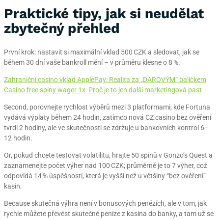
Praktické tipy, jak si neudělat
zbytečný přehled
První krok: nastavit si maximální vklad 500 CZK a sledovat, jak se
během 30 dní vaše bankroll mění – v průměru klesne o 8 %.
Zahraniční casino vklad ApplePay: Realita za „DAROVÝM“ balíčkem
Casino free spiny wager 1x: Proč je to jen další marketingová past
Second, porovnejte rychlost výběrů mezi 3 platformami, kde Fortuna
vydává výplaty během 24 hodin, zatímco nová CZ casino bez ověření
tvrdí 2 hodiny, ale ve skutečnosti se zdržuje u bankovních kontrol 6–
12 hodin.
Or, pokud chcete testovat volatilitu, hrajte 50 spinů v Gonzo’s Quest a
zaznamenejte počet výher nad 100 CZK; průměrně je to 7 výher, což
odpovídá 14 % úspěšnosti, která je vyšší než u většiny “bez ověření”
kasin.
Because skutečná výhra není v bonusových penězích, ale v tom, jak
rychle můžete převést skutečné peníze z kasina do banky, a tam už se