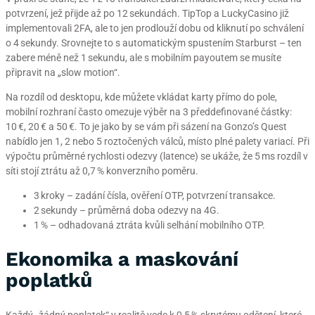
potvrzení, jež přijde až po 12 sekundách. TipTop a LuckyCasino již
implementovali 2FA, ale to jen prodlouží dobu od kliknutí po schválení
o 4 sekundy. Srovnejte to s automatickým spustením Starburst – ten
zabere méně než 1 sekundu, ale s mobilním payoutem se musíte
připravit na „slow motion“.
Na rozdíl od desktopu, kde můžete vkládat karty přímo do pole,
mobilní rozhraní často omezuje výběr na 3 předdefinované částky:
10 €, 20 € a 50 €. To je jako by se vám při sázení na Gonzo’s Quest
nabídlo jen 1, 2 nebo 5 roztočených válců, místo plné palety variací. Při
výpočtu průměrné rychlosti odezvy (latence) se ukáže, že 5 ms rozdíl v
síti stojí ztrátu až 0,7 % konverzního poměru.
3 kroky – zadání čísla, ověření OTP, potvrzení transakce.
2 sekundy – průměrná doba odezvy na 4G.
1 % – odhadovaná ztráta kvůli selhání mobilního OTP.
Ekonomika a maskování
poplatků
Každý „žádný poplatek“ v realitě vede k 0,5 % skrytému odčtení, které