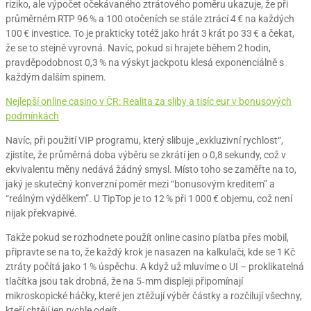
riziko, ale výpočet očekávaného ztrátového poměru ukazuje, že při
průměrném RTP 96 % a 100 otočeních se stále ztrácí 4 € na každých
100 € investice. To je prakticky totéž jako hrát 3 krát po 33 € a čekat,
že se to stejně vyrovná. Navíc, pokud si hrajete během 2 hodin,
pravděpodobnost 0,3 % na výskyt jackpotu klesá exponenciálně s
každým dalším spinem.
Nejlepší online casino v ČR: Realita za sliby a tisíc eur v bonusových
podmínkách
Navíc, při použití VIP programu, který slibuje „exkluzivní rychlost“,
zjistíte, že průměrná doba výběru se zkrátí jen o 0,8 sekundy, což v
ekvivalentu měny nedává žádný smysl. Místo toho se zaměřte na to,
jaký je skutečný konverzní poměr mezi “bonusovým kreditem” a
“reálným výdělkem”. U TipTop je to 12 % při 1 000 € objemu, což není
nijak překvapivé.
Takže pokud se rozhodnete použít online casino platba přes mobil,
připravte se na to, že každý krok je nasazen na kalkulači, kde se 1 Kč
ztráty počítá jako 1 % úspěchu. A když už mluvíme o UI – proklikatelná
tlačítka jsou tak drobná, že na 5‑mm displeji připomínají
mikroskopické háčky, které jen ztěžují výběr částky a rozčilují všechny,
kteří chtějí jen rychle odejít.