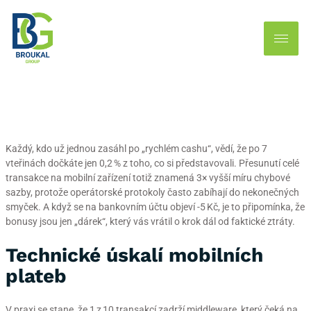
Jak se ztratit v digitálním
džbánu
Online casino platba přes mobil:
Jak se ztratit v digitálním
džbánu
Každý, kdo už jednou zasáhl po „rychlém cashu“, vědí, že po 7
vteřinách dočkáte jen 0,2 % z toho, co si představovali. Přesunutí celé
transakce na mobilní zařízení totiž znamená 3× vyšší míru chybové
sazby, protože operátorské protokoly často zabíhají do nekonečných
smyček. A když se na bankovním účtu objeví -5 Kč, je to připomínka, že
bonusy jsou jen „dárek“, který vás vrátil o krok dál od faktické ztráty.
Technické úskalí mobilních
plateb
V praxi se stane, že 1 z 10 transakcí zadrží middleware, který čeká na