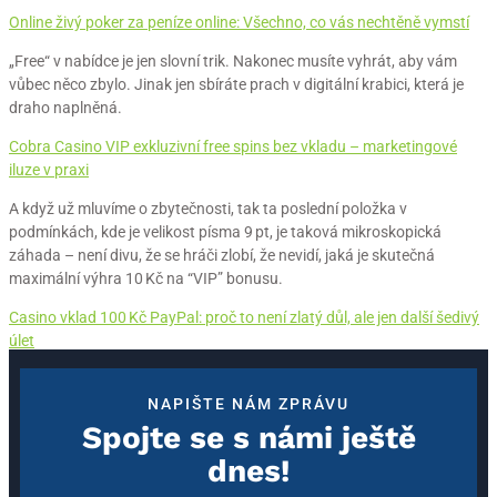
Online živý poker za peníze online: Všechno, co vás nechtěně vymstí
„Free“ v nabídce je jen slovní trik. Nakonec musíte vyhrát, aby vám
vůbec něco zbylo. Jinak jen sbíráte prach v digitální krabici, která je
draho naplněná.
Cobra Casino VIP exkluzivní free spins bez vkladu – marketingové
iluze v praxi
A když už mluvíme o zbytečnosti, tak ta poslední položka v
podmínkách, kde je velikost písma 9 pt, je taková mikroskopická
záhada – není divu, že se hráči zlobí, že nevidí, jaká je skutečná
maximální výhra 10 Kč na “VIP” bonusu.
Casino vklad 100 Kč PayPal: proč to není zlatý důl, ale jen další šedivý
úlet
NAPIŠTE NÁM ZPRÁVU
Spojte se s námi ještě
dnes!