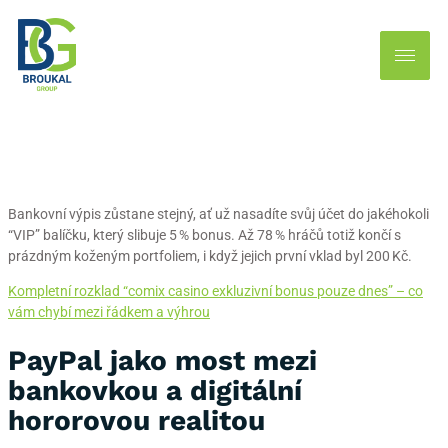
Průmyslová výmluva, která
nevede k bohatství
Online casino s PayPal:
Průmyslová výmluva, která
nevede k bohatství
Bankovní výpis zůstane stejný, ať už nasadíte svůj účet do jakéhokoli
“VIP” balíčku, který slibuje 5 % bonus. Až 78 % hráčů totiž končí s
prázdným koženým portfoliem, i když jejich první vklad byl 200 Kč.
Kompletní rozklad “comix casino exkluzivní bonus pouze dnes” – co
vám chybí mezi řádkem a výhrou
PayPal jako most mezi
bankovkou a digitální
hororovou realitou