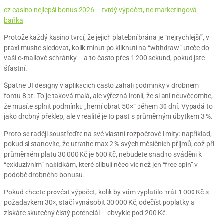
cz casino nejlepší bonus 2026 – tvrdý výpočet, ne marketingová
baňka
Protože každý kasino tvrdí, že jejich platební brána je “nejrychlejší”, v
praxi musíte sledovat, kolik minut po kliknutí na “withdraw” uteče do
vaší e‑mailové schránky – a to často přes 1 200 sekund, pokud jste
šťastní.
Špatné UI designy v aplikacích často zahalí podmínky v drobném
fontu 8 pt. To je taková malá, ale výřezná ironií, že si ani neuvědomíte,
že musíte splnit podmínku „herní obrat 50×“ během 30 dní. Vypadá to
jako drobný překlep, ale v realitě je to past s průměrným úbytkem 3 %.
Proto se raději soustřeďte na své vlastní rozpočtové limity: například,
pokud si stanovíte, že utratíte max 2 % svých měsíčních příjmů, což při
průměrném platu 30 000 Kč je 600 Kč, nebudete snadno sváděni k
“exkluzivním” nabídkám, které slibují něco víc než jen “free spin” v
podobě drobného bonusu.
Pokud chcete provést výpočet, kolik by vám vyplatilo hrát 1 000 Kč s
požadavkem 30×, stačí vynásobit 30 000 Kč, odečíst poplatky a
získáte skutečný čistý potenciál – obvykle pod 200 Kč.