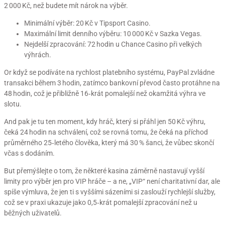
2 000 Kč, než budete mít nárok na výběr.
Minimální výběr: 20 Kč v Tipsport Casino.
Maximální limit denního výběru: 10 000 Kč v Sazka Vegas.
Nejdelší zpracování: 72 hodin u Chance Casino při velkých
výhrách.
Or když se podíváte na rychlost platebního systému, PayPal zvládne
transakci během 3 hodin, zatímco bankovní převod často protáhne na
48 hodin, což je přibližně 16‑krát pomalejší než okamžitá výhra ve
slotu.
And pak je tu ten moment, kdy hráč, který si přáhl jen 50 Kč výhru,
čeká 24 hodin na schválení, což se rovná tomu, že čeká na příchod
průměrného 25‑letého člověka, který má 30 % šanci, že vůbec skončí
včas s dodáním.
But přemýšlejte o tom, že některé kasina záměrně nastavují vyšší
limity pro výběr jen pro VIP hráče – a ne, „VIP“ není charitativní dar, ale
spíše výmluva, že jen ti s vyššími sázeními si zaslouží rychlejší služby,
což se v praxi ukazuje jako 0,5‑krát pomalejší zpracování než u
běžných uživatelů.