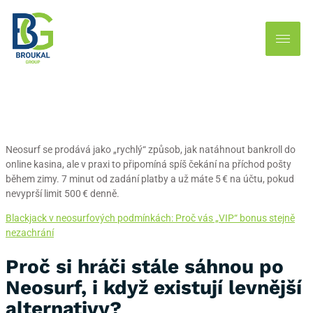
Neosurf: realita pod maskou
rychlých peněz
Online casino vklad přes
Neosurf: realita pod maskou
rychlých peněz
Neosurf se prodává jako „rychlý“ způsob, jak natáhnout bankroll do
online kasina, ale v praxi to připomíná spíš čekání na příchod pošty
během zimy. 7 minut od zadání platby a už máte 5 € na účtu, pokud
nevyprší limit 500 € denně.
Blackjack v neosurfových podmínkách: Proč vás „VIP“ bonus stejně
nezachrání
Proč si hráči stále sáhnou po
Neosurf, i když existují levnější
alternativy?