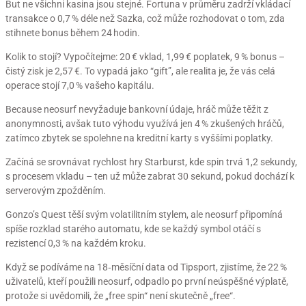
But ne všichni kasina jsou stejné. Fortuna v průměru zadrží vkládací
transakce o 0,7 % déle než Sazka, což může rozhodovat o tom, zda
stihnete bonus během 24 hodin.
Kolik to stojí? Vypočítejme: 20 € vklad, 1,99 € poplatek, 9 % bonus –
čistý zisk je 2,57 €. To vypadá jako “gift”, ale realita je, že vás celá
operace stojí 7,0 % vašeho kapitálu.
Because neosurf nevyžaduje bankovní údaje, hráč může těžit z
anonymnosti, avšak tuto výhodu využívá jen 4 % zkušených hráčů,
zatímco zbytek se spolehne na kreditní karty s vyššími poplatky.
Začíná se srovnávat rychlost hry Starburst, kde spin trvá 1,2 sekundy,
s procesem vkladu – ten už může zabrat 30 sekund, pokud dochází k
serverovým zpožděním.
Gonzo’s Quest těší svým volatilitním stylem, ale neosurf připomíná
spíše rozklad starého automatu, kde se každý symbol otáčí s
rezistencí 0,3 % na každém kroku.
Když se podíváme na 18‑měsíční data od Tipsport, zjistíme, že 22 %
uživatelů, kteří použili neosurf, odpadlo po první neúspěšné výplatě,
protože si uvědomili, že „free spin“ není skutečně „free“.