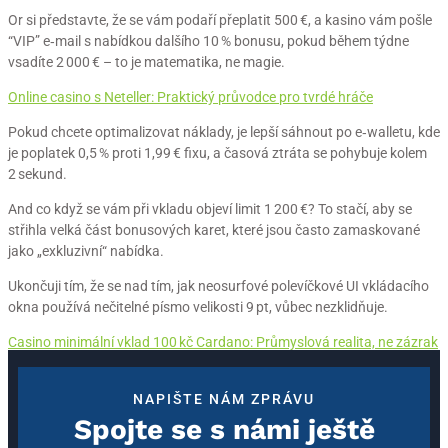
Or si představte, že se vám podaří přeplatit 500 €, a kasino vám pošle
“VIP” e‑mail s nabídkou dalšího 10 % bonusu, pokud během týdne
vsadíte 2 000 € – to je matematika, ne magie.
Online casino s Neteller: Praktický průvodce pro tvrdé hráče
Pokud chcete optimalizovat náklady, je lepší sáhnout po e‑walletu, kde
je poplatek 0,5 % proti 1,99 € fixu, a časová ztráta se pohybuje kolem
2 sekund.
And co když se vám při vkladu objeví limit 1 200 €? To stačí, aby se
střihla velká část bonusových karet, které jsou často zamaskované
jako „exkluzivní“ nabídka.
Ukončuji tím, že se nad tím, jak neosurfové polevíčkové UI vkládacího
okna používá nečitelné písmo velikosti 9 pt, vůbec nezklidňuje.
Casino minimální vklad 100 kč Cardano: Průmyslová realita, ne zázrak
NAPIŠTE NÁM ZPRÁVU
Spojte se s námi ještě