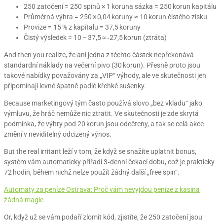
250 zatočení = 250 spinů × 1 koruna sázka = 250 korun kapitálu
Průměrná výhra = 250 × 0,04 koruny ≈ 10 korun čistého zisku
Provize = 15 % z kapitalu = 37,5 koruny
Čistý výsledek = 10 – 37,5 ≈ ‑27,5 korun (ztráta)
And then you realize, že ani jedna z těchto částek nepřekonává
standardní náklady na večerní pivo (30 korun). Přesně proto jsou
takové nabídky považovány za „VIP“ výhody, ale ve skutečnosti jen
připomínají levné špatně padlé křehké sušenky.
Because marketingový tým často používá slovo „bez vkladu“ jako
výmluvu, že hráč nemůže nic ztratit. Ve skutečnosti je zde skrytá
podmínka, že výhry pod 20 korun jsou odečteny, a tak se celá akce
změní v neviditelný odcizený výnos.
But the real irritant leží v tom, že když se snažíte uplatnit bonus,
systém vám automaticky přiřadí 3‑denní čekací dobu, což je prakticky
72 hodin, během nichž nelze použít žádný další „free spin“.
Automaty za peníze Ostrava: Proč vám nevyjdou peníze z kasina
žádná magie
Or, když už se vám podaří zlomit kód, zjistíte, že 250 zatočení jsou