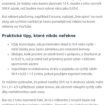
znamená, že i kdyby vám kasino darovalo 10 €, musíte z toho vytvořit
300 € sázek, než budete moci vybrat něco jako 0,05 €.
But některé platformy, například Fortuna, nabízejí „free spins“ na nové
sloty, ale rychlost načítání je často pomalejší než čekání na konec
reklamy na YouTube.
Praktické tipy, které nikdo neřekne
Vždy kontrolujte, zda je minimální vklad 0,10 € nebo vyšší –
nižší částky jsou často záminkou pro omezené bonusy.
Sledujte, kolik procent ze sázek končí v jackpotu; u Starburst je
to 0,02 %, což je méně než průměrný počet výher v běžném
sportovním sázení.
Vypočítejte si očekávanou ztrátu z poplatku za rychlý výběr:
50 € × 0,02 = 1 € ztráta, pokud použijete expresní metodu.
Or můžete vyzkoušet, že pokud vsadíte 20 € na 3‑druhový sázek, máte
3 × 1,5 = 4,5 × příležitost získat bonus, ale zároveň riskujete rychlý odliv
díky neefektivnímu cash‑outu.
But nic z toho nezmenší fakt, že UI v některém z nových kasin má