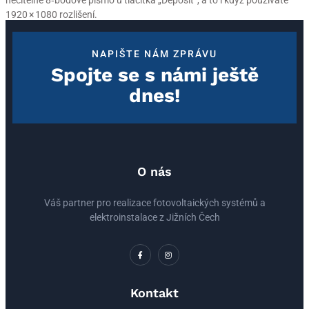
nečitelné 8‑bodové písmo u tlačítka „Deposit“, a to i když používáte
1920 × 1080 rozlišení.
NAPIŠTE NÁM ZPRÁVU
Spojte se s námi ještě
dnes!
O nás
Váš partner pro realizace fotovoltaických systémů a
elektroinstalace z Jižních Čech
Kontakt