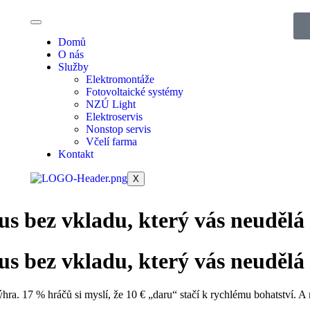
Domů
O nás
Služby
Elektromontáže
Fotovoltaické systémy
NZÚ Light
Elektroservis
Nonstop servis
Včelí farma
Kontakt
X
nus bez vkladu, který vás neuděl
nus bez vkladu, který vás neuděl
ra. 17 % hráčů si myslí, že 10 € „daru“ stačí k rychlému bohatství. A 