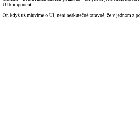
UI komponent.
Or, když už mluvíme o UI, není neskutečně otravné, že v jednom z pop