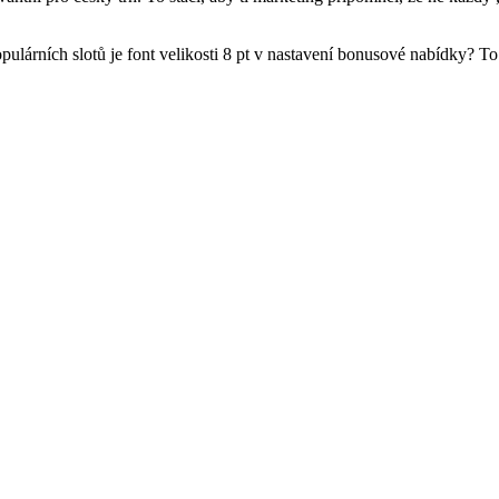
ulárních slotů je font velikosti 8 pt v nastavení bonusové nabídky? To