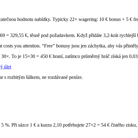
utečnou hodnotu nabídky. Typicky 22× wagering: 10 € bonus + 5 € free
 = 329,55 €, těsně pod požadavkem. Když přidáte 3,2‑krát rychlejší hra
hat costs you attention. “Free” bonusy jsou jen záchytka, aby vás přiměly
30×. To je 15×30 = 450 € hraní, zatímco průměrný hráč získá jen 0,03
ý úlet
ovar s rozbitým šálkem, ne rozdávané peníze.
 %. Při sázce 1 € a kurzu 2,10 potřebujete 27×2 = 54 € čistého zisku, 