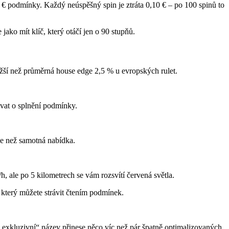
5 € podmínky. Každý neúspěšný spin je ztráta 0,10 € – po 100 spinů to
jako mít klíč, který otáčí jen o 90 stupňů.
žší než průměrná house edge 2,5 % u evropských rulet.
dovat o splnění podmínky.
ce než samotná nabídka.
h, ale po 5 kilometrech se vám rozsvítí červená světla.
, který můžete strávit čtením podmínek.
ý „exkluzivní“ název přinese něco víc než pár špatně optimalizovaných