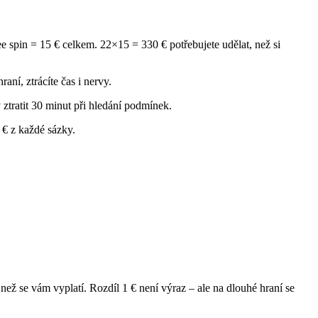
 spin = 15 € celkem. 22×15 = 330 € potřebujete udělat, než si
ní, ztrácíte čas i nervy.
 ztratit 30 minut při hledání podmínek.
 € z každé sázky.
než se vám vyplatí. Rozdíl 1 € není výraz – ale na dlouhé hraní se