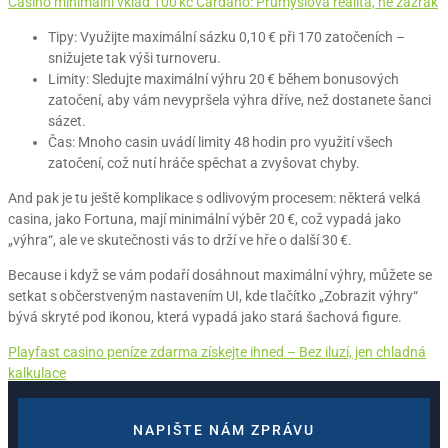
Casino minimální vklad 100 kč Cardano: Průmyslová realita, ne zázrak
Tipy: Využijte maximální sázku 0,10 € při 170 zatočeních –
snižujete tak výši turnoveru.
Limity: Sledujte maximální výhru 20 € během bonusových
zatočení, aby vám nevypršela výhra dříve, než dostanete šanci
sázet.
Čas: Mnoho casin uvádí limity 48 hodin pro využití všech
zatočení, což nutí hráče spěchat a zvyšovat chyby.
And pak je tu ještě komplikace s odlivovým procesem: některá velká
casina, jako Fortuna, mají minimální výběr 20 €, což vypadá jako
„výhra“, ale ve skutečnosti vás to drží ve hře o další 30 €.
Because i když se vám podaří dosáhnout maximální výhry, můžete se
setkat s občerstveným nastavením UI, kde tlačítko „Zobrazit výhry“
bývá skryté pod ikonou, která vypadá jako stará šachová figure.
Playfast casino peníze zdarma získejte ihned – Bez iluzí, jen chladná
kalkulace
NAPIŠTE NÁM ZPRÁVU