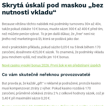
Skrytá úskalí pod maskou „bez
nutnosti vkladu“
Because většina těchto nabídek má podmínky turnoveru 30× až 40×,
takže pokud získáte 10 € bonus, musíte sázet 300 € až 400 € před tím,
než můžete peníze vybrat. To je jen další důkaz, že „free“ není nic
jiného než marketingová lži, která se podává jako dar.
And v praktickém příkladu, pokud sázíte 0,05 € na 5 linek během 170
zatočení, dosáhnete 425,00 € sázek. To znamená, že podmínky vkladu
jsou mnohem vyšší, než stačilo jen 10 € bonus.
Nové casino vysoký bonus 2026: První šok je jen předstíraný úspěch
Co vám skutečně neřeknou provozovatelé
But pravda je, že každé „gift“ v reklamě je podražené, protože kasino
musí kompenzovat ztráty z výher. Pokud kasino rozdává 170
zatočení, průměrně očekává ztrátu 2 % z celkové hodnoty sázek, což je
3,40 € při maximální sázce 0,20 €.