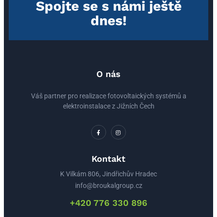
Spojte se s námi ještě
dnes!
O nás
Váš partner pro realizace fotovoltaických systémů a
elektroinstalace z Jižních Čech
Kontakt
K Vilkám 806, Jindřichův Hradec
info@broukalgroup.cz
+420 776 330 896