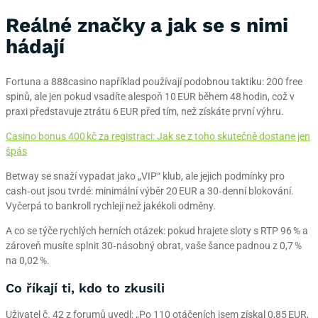
Reálné značky a jak se s nimi
hádají
Fortuna a 888casino například používají podobnou taktiku: 200 free
spinů, ale jen pokud vsadíte alespoň 10 EUR během 48 hodin, což v
praxi představuje ztrátu 6 EUR před tím, než získáte první výhru.
Casino bonus 400 kč za registraci: Jak se z toho skutečně dostane jen
špás
Betway se snaží vypadat jako „VIP“ klub, ale jejich podmínky pro
cash‑out jsou tvrdé: minimální výběr 20 EUR a 30‑denní blokování.
Vyčerpá to bankroll rychleji než jakékoli odměny.
A co se týče rychlých herních otázek: pokud hrajete sloty s RTP 96 % a
zároveň musíte splnit 30‑násobný obrat, vaše šance padnou z 0,7 %
na 0,02 %.
Co říkají ti, kdo to zkusili
Uživatel č. 42 z forumů uvedl: „Po 110 otáčeních jsem získal 0,85 EUR,