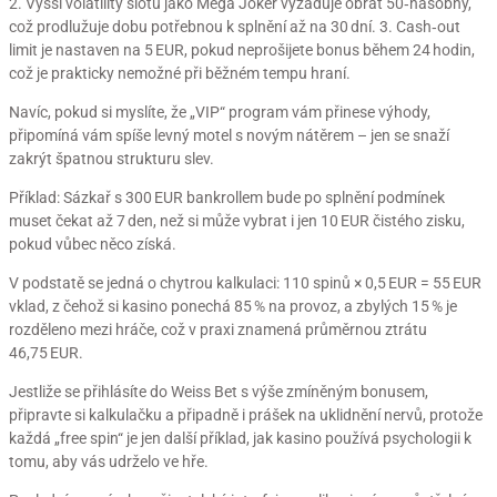
2. Vyšší volatility slotů jako Mega Joker vyžaduje obrat 50‑násobný,
což prodlužuje dobu potřebnou k splnění až na 30 dní. 3. Cash‑out
limit je nastaven na 5 EUR, pokud neprošijete bonus během 24 hodin,
což je prakticky nemožné při běžném tempu hraní.
Navíc, pokud si myslíte, že „VIP“ program vám přinese výhody,
připomíná vám spíše levný motel s novým nátěrem – jen se snaží
zakrýt špatnou strukturu slev.
Příklad: Sázkař s 300 EUR bankrollem bude po splnění podmínek
muset čekat až 7 den, než si může vybrat i jen 10 EUR čistého zisku,
pokud vůbec něco získá.
V podstatě se jedná o chytrou kalkulaci: 110 spinů × 0,5 EUR = 55 EUR
vklad, z čehož si kasino ponechá 85 % na provoz, a zbylých 15 % je
rozděleno mezi hráče, což v praxi znamená průměrnou ztrátu
46,75 EUR.
Jestliže se přihlásíte do Weiss Bet s výše zmíněným bonusem,
připravte si kalkulačku a připadně i prášek na uklidnění nervů, protože
každá „free spin“ je jen další příklad, jak kasino používá psychologii k
tomu, aby vás udrželo ve hře.