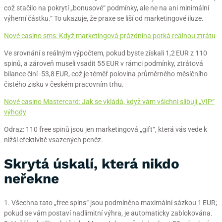
což stačilo na pokrytí „bonusové“ podmínky, ale ne na ani minimální
výherní částku.“ To ukazuje, že praxe se liší od marketingové iluze.
Nové casino sms: Když marketingová prázdnina potká reálnou ztrátu
Ve srovnání s reálným výpočtem, pokud byste získali 1,2 EUR z 110
spinů, a zároveň museli vsadit 55 EUR v rámci podmínky, ztrátová
bilance činí -53,8 EUR, což je téměř polovina průměrného měsíčního
čistého zisku v českém pracovním trhu.
Nové casino Mastercard: Jak se vkládá, když vám všichni slibují „VIP“
výhody
Odraz: 110 free spinů jsou jen marketingová „gift“, která vás vede k
nižší efektivitě vsazených peněz.
Skrytá úskalí, která nikdo
neřekne
1. Všechna tato „free spins“ jsou podmíněna maximální sázkou 1 EUR;
pokud se vám postaví nadlimitní výhra, je automaticky zablokována.